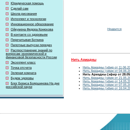
Юридическая помощь
Сделай сам
Школа рисования
Интеллект и технологии
Инновационное образование
Нравится
Ойкумена Федора Конюхова
В контакте со здоровьем
Перечитывая Боткина
Пилотные выпуски передач
Распространение знаний по
вопросам экономической и
финансовой безопасности России
Нить Ариадны
Экселлент класс
Нить Ариадны (эфир от 11.06.2
Точка отсчета
Нить Ариадны (эфир от 04.06.2
Зеленая комната
Нить Ариадны (эфир от 28.05
Нить Ариадны (эфир от 21.05.2
Будем здоровы
Нить Ариадны (эфир от 14.05.2
Блог Бориса Бояршинова На дне
Нить Ариадны (эфир от 07.05.2
российской науки
Нить Ариадны (эфир от 16.04.2