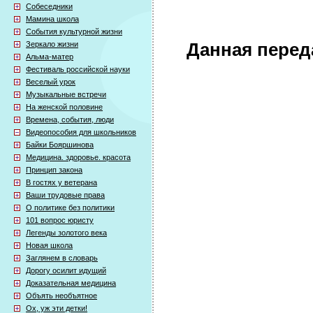
Собеседники
Мамина школа
События культурной жизни
Зеркало жизни
Данная перед
Альма-матер
Фестиваль российской науки
Веселый урок
Музыкальные встречи
На женской половине
Времена, события, люди
Видеопособия для школьников
Байки Бояршинова
Медицина. здоровье. красота
Принцип закона
В гостях у ветерана
Ваши трудовые права
О политике без политики
101 вопрос юристу
Легенды золотого века
Новая школа
Заглянем в словарь
Дорогу осилит идущий
Доказательная медицина
Объять необъятное
Ох, уж эти детки!