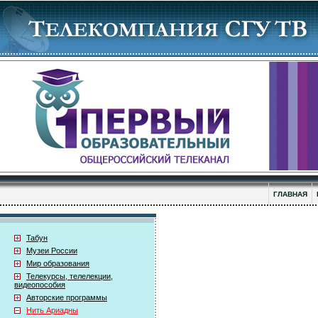
ГЛАВНАЯ
Табун
Музеи России
Мир образования
Телекурсы, телелекции,
видеопособия
Авторские программы
Нить Ариадны