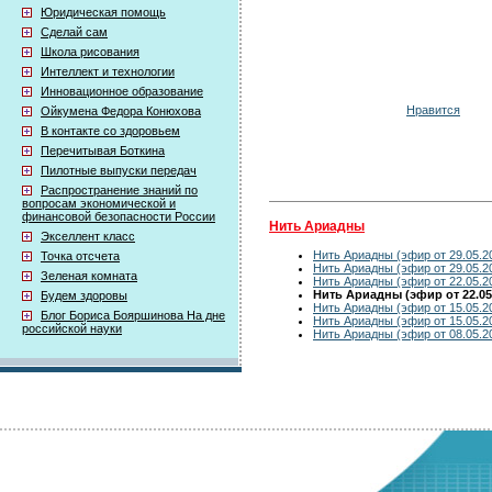
Юридическая помощь
Сделай сам
Школа рисования
Интеллект и технологии
Инновационное образование
Нравится
Ойкумена Федора Конюхова
В контакте со здоровьем
Перечитывая Боткина
Пилотные выпуски передач
Распространение знаний по
вопросам экономической и
финансовой безопасности России
Нить Ариадны
Экселлент класс
Нить Ариадны (эфир от 29.05.2
Точка отсчета
Нить Ариадны (эфир от 29.05.2
Зеленая комната
Нить Ариадны (эфир от 22.05.2
Нить Ариадны (эфир от 22.05
Будем здоровы
Нить Ариадны (эфир от 15.05.2
Блог Бориса Бояршинова На дне
Нить Ариадны (эфир от 15.05.2
российской науки
Нить Ариадны (эфир от 08.05.2