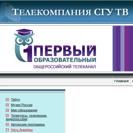
ГЛАВНАЯ
Табун
Музеи России
Мир образования
Телекурсы, телелекции,
видеопособия
Авторские программы
Нить Ариадны