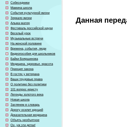
Собеседники
Мамина школа
События культурной жизни
Зеркало жизни
Данная перед
Альма-матер
Фестиваль российской науки
Веселый урок
Музыкальные встречи
На женской половине
Времена, события, люди
Видеопособия для школьников
Байки Бояршинова
Медицина. здоровье. красота
Принцип закона
В гостях у ветерана
Ваши трудовые права
О политике без политики
101 вопрос юристу
Легенды золотого века
Новая школа
Заглянем в словарь
Дорогу осилит идущий
Доказательная медицина
Объять необъятное
Ох, уж эти детки!