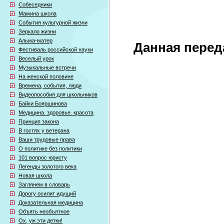
Собеседники
Мамина школа
События культурной жизни
Зеркало жизни
Альма-матер
Данная перед
Фестиваль российской науки
Веселый урок
Музыкальные встречи
На женской половине
Времена, события, люди
Видеопособия для школьников
Байки Бояршинова
Медицина. здоровье. красота
Принцип закона
В гостях у ветерана
Ваши трудовые права
О политике без политики
101 вопрос юристу
Легенды золотого века
Новая школа
Заглянем в словарь
Дорогу осилит идущий
Доказательная медицина
Объять необъятное
Ох, уж эти детки!