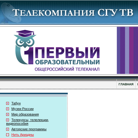
ГЛАВНАЯ
Табун
Музеи России
Мир образования
Телекурсы, телелекции,
видеопособия
Авторские программы
Нить Ариадны