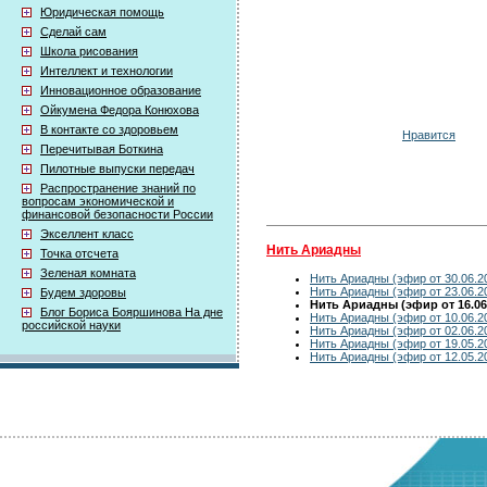
Юридическая помощь
Сделай сам
Школа рисования
Интеллект и технологии
Инновационное образование
Ойкумена Федора Конюхова
В контакте со здоровьем
Нравится
Перечитывая Боткина
Пилотные выпуски передач
Распространение знаний по
вопросам экономической и
финансовой безопасности России
Экселлент класс
Нить Ариадны
Точка отсчета
Зеленая комната
Нить Ариадны (эфир от 30.06.2
Нить Ариадны (эфир от 23.06.2
Будем здоровы
Нить Ариадны (эфир от 16.06
Блог Бориса Бояршинова На дне
Нить Ариадны (эфир от 10.06.2
российской науки
Нить Ариадны (эфир от 02.06.2
Нить Ариадны (эфир от 19.05.2
Нить Ариадны (эфир от 12.05.2