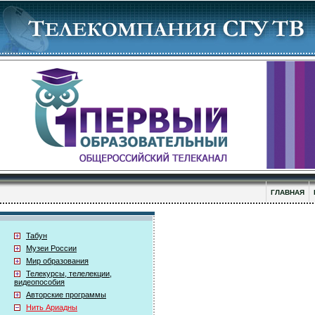
ГЛАВНАЯ
Табун
Музеи России
Мир образования
Телекурсы, телелекции,
видеопособия
Авторские программы
Нить Ариадны