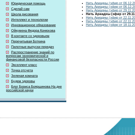
Нить Ариадны (эфир от 06.12.2
Юридическая помощь
Нить Ариадны (эфир от 06.12.2
Сделай сам
Нить Ариадны (эфир от 29.11.2
Нить Ариадны (эфир от 29.11
Школа рисования
Нить Ариадны (эфир от 22.11.2
Интеллект и технологии
Нить Ариадны (эфир от 22.11.2
Нить Ариадны (эфир от 18.11.2
Инновационное образование
Ойкумена Федора Конюхова
В контакте со здоровьем
Перечитывая Боткина
Пилотные выпуски передач
Распространение знаний по
вопросам экономической и
финансовой безопасности России
Экселлент класс
Точка отсчета
Зеленая комната
Будем здоровы
Блог Бориса Бояршинова На дне
российской науки