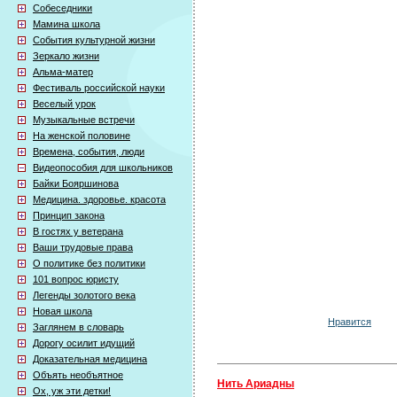
Собеседники
Мамина школа
События культурной жизни
Зеркало жизни
Альма-матер
Фестиваль российской науки
Веселый урок
Музыкальные встречи
На женской половине
Времена, события, люди
Видеопособия для школьников
Байки Бояршинова
Медицина. здоровье. красота
Принцип закона
В гостях у ветерана
Ваши трудовые права
О политике без политики
101 вопрос юристу
Легенды золотого века
Новая школа
Нравится
Заглянем в словарь
Дорогу осилит идущий
Доказательная медицина
Объять необъятное
Нить Ариадны
Ох, уж эти детки!