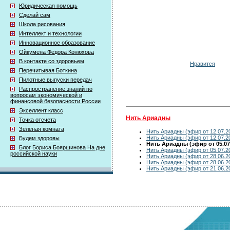
Юридическая помощь
Сделай сам
Школа рисования
Интеллект и технологии
Инновационное образование
Ойкумена Федора Конюхова
В контакте со здоровьем
Нравится
Перечитывая Боткина
Пилотные выпуски передач
Распространение знаний по
вопросам экономической и
финансовой безопасности России
Экселлент класс
Нить Ариадны
Точка отсчета
Зеленая комната
Нить Ариадны (эфир от 12.07.2
Нить Ариадны (эфир от 12.07.2
Будем здоровы
Нить Ариадны (эфир от 05.07
Блог Бориса Бояршинова На дне
Нить Ариадны (эфир от 05.07.2
российской науки
Нить Ариадны (эфир от 28.06.2
Нить Ариадны (эфир от 28.06.2
Нить Ариадны (эфир от 21.06.2