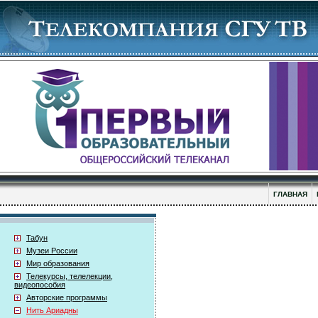
ГЛАВНАЯ
Табун
Музеи России
Мир образования
Телекурсы, телелекции,
видеопособия
Авторские программы
Нить Ариадны