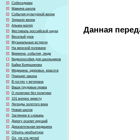
Собеседники
Мамина школа
События культурной жизни
Зеркало жизни
Альма-матер
Данная перед
Фестиваль российской науки
Веселый урок
Музыкальные встречи
На женской половине
Времена, события, люди
Видеопособия для школьников
Байки Бояршинова
Медицина. здоровье. красота
Принцип закона
В гостях у ветерана
Ваши трудовые права
О политике без политики
101 вопрос юристу
Легенды золотого века
Новая школа
Заглянем в словарь
Дорогу осилит идущий
Доказательная медицина
Объять необъятное
Ох, уж эти детки!