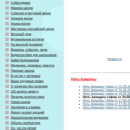
Собеседники
Мамина школа
События культурной жизни
Зеркало жизни
Альма-матер
Фестиваль российской науки
Веселый урок
Музыкальные встречи
На женской половине
Времена, события, люди
Видеопособия для школьников
Нравится
Байки Бояршинова
Медицина. здоровье. красота
Принцип закона
В гостях у ветерана
Нить Ариадны
Ваши трудовые права
О политике без политики
Нить Ариадны (эфир от 31.05.2
Нить Ариадны (эфир от 31.05.2
101 вопрос юристу
Нить Ариадны (эфир от 24.05.2
Легенды золотого века
Нить Ариадны (эфир от 24.05
Нить Ариадны (эфир от 17.05.2
Новая школа
Нить Ариадны (эфир от 17.05.2
Заглянем в словарь
Нить Ариадны (эфир от 10.05.2
Дорогу осилит идущий
Доказательная медицина
Объять необъятное
Ох, уж эти детки!