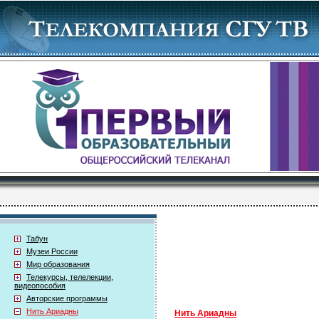
Табун
Музеи России
Мир образования
Телекурсы, телелекции,
видеопособия
Авторские программы
Нить Ариадны
Нить Ариадны