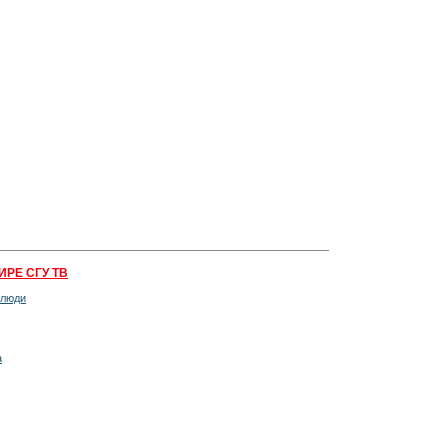
ИРЕ СГУ ТВ
 люди
а