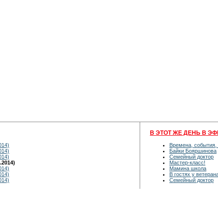
В ЭТОТ ЖЕ ДЕНЬ В ЭФ
014)
Времена, события,
014)
Байки Бояршинова
014)
Семейный доктор
.2014)
Мастер-класс!
014)
Мамина школа
014)
В гостях у ветеран
014)
Семейный доктор