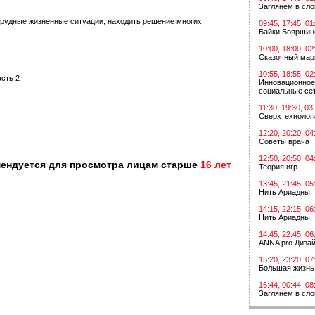
Заглянем в сл
трудные жизненные ситуации, находить решение многих
09:45, 17:45, 01
Байки Бояршин
10:00, 18:00, 02
Сказочный мар
10:55, 18:55, 02
асть 2
Инновационное
социальные сет
11:30, 19:30, 03
Сверхтехнологи
12:20, 20:20, 04
Советы врача
12:50, 20:50, 04
мендуется для просмотра лицам старше
16 лет
Теория игр
13:45, 21:45, 05
Нить Ариадны
14:15, 22:15, 06
Нить Ариадны
14:45, 22:45, 06
ANNA pro Диза
15:20, 23:20, 07
Большая жизнь
16:44, 00:44, 08
Заглянем в сл