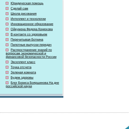
Юридическая помощь
Сделай сам
Школа рисования
Интеллект и технологии
Инновационное образование
Ойкумена Федора Конюхова
В контакте со здоровьем
Перечитывая Боткина
Пилотные выпуски передач
Распространение знаний по
вопросам экономической и
финансовой безопасности России
Экселлент класс
Точка отсчета
Зеленая комната
Будем здоровы
Блог Бориса Бояршинова На дне
российской науки