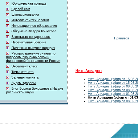
Юридическая помощь
Сделай сам
Школа рисования
Интеллект и технологии
Инновационное образование
Ойкумена Федора Конюхова
В контакте со здоровьем
Нравится
Перечитывая Боткина
Пилотные выпуски передач
Распространение знаний по
вопросам экономической и
финансовой безопасности России
Экселлент класс
Нить Ариадны
Точка отсчета
Зеленая комната
Нить Ариадны (эфир от 15.03.2
Нить Ариадны (эфир от 15.03.2
Будем здоровы
Нить Ариадны (эфир от 08.03.2
Блог Бориса Бояршинова На дне
Нить Ариадны (эфир от 08.03.2
российской науки
Нить Ариадны (эфир от 01.03.2
Нить Ариадны (эфир от 01.03
Нить Ариадны (эфир от 08.02.2