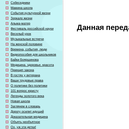
Собеседники
Мамина школа
События культурной жизни
Зеркало жизни
Альма-матер
Данная перед
Фестиваль российской науки
Веселый урок
Музыкальные встречи
На женской половине
Времена, события, люди
Видеопособия для школьников
Байки Бояршинова
Медицина. здоровье. красота
Принцип закона
В гостях у ветерана
Ваши трудовые права
О политике без политики
101 вопрос юристу
Легенды золотого века
Новая школа
Заглянем в словарь
Дорогу осилит идущий
Доказательная медицина
Объять необъятное
Ох, уж эти детки!