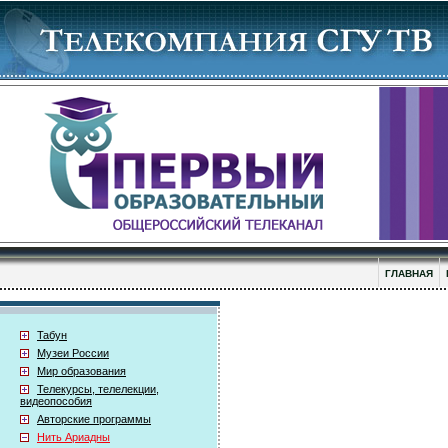
ГЛАВНАЯ
Табун
Музеи России
Мир образования
Телекурсы, телелекции,
видеопособия
Авторские программы
Нить Ариадны