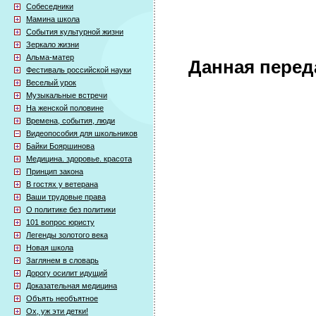
Собеседники
Мамина школа
События культурной жизни
Зеркало жизни
Альма-матер
Данная перед
Фестиваль российской науки
Веселый урок
Музыкальные встречи
На женской половине
Времена, события, люди
Видеопособия для школьников
Байки Бояршинова
Медицина. здоровье. красота
Принцип закона
В гостях у ветерана
Ваши трудовые права
О политике без политики
101 вопрос юристу
Легенды золотого века
Новая школа
Заглянем в словарь
Дорогу осилит идущий
Доказательная медицина
Объять необъятное
Ох, уж эти детки!