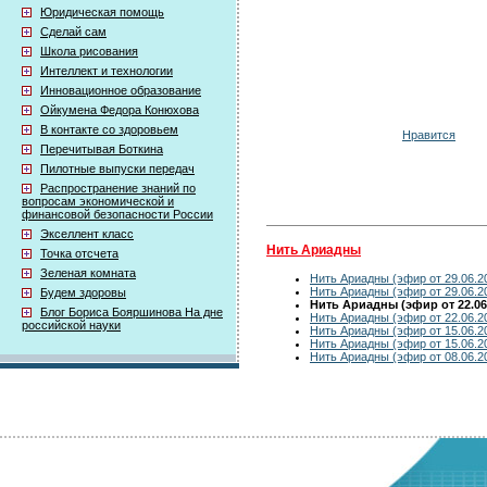
Юридическая помощь
Сделай сам
Школа рисования
Интеллект и технологии
Инновационное образование
Ойкумена Федора Конюхова
В контакте со здоровьем
Нравится
Перечитывая Боткина
Пилотные выпуски передач
Распространение знаний по
вопросам экономической и
финансовой безопасности России
Экселлент класс
Нить Ариадны
Точка отсчета
Зеленая комната
Нить Ариадны (эфир от 29.06.2
Нить Ариадны (эфир от 29.06.2
Будем здоровы
Нить Ариадны (эфир от 22.06
Блог Бориса Бояршинова На дне
Нить Ариадны (эфир от 22.06.2
российской науки
Нить Ариадны (эфир от 15.06.2
Нить Ариадны (эфир от 15.06.2
Нить Ариадны (эфир от 08.06.2