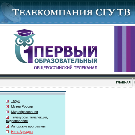
ГЛАВНАЯ
Табун
Музеи России
Мир образования
Телекурсы, телелекции,
видеопособия
Авторские программы
Нить Ариадны