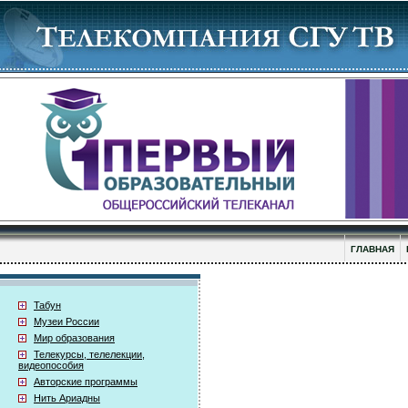
ГЛАВНАЯ
Табун
Музеи России
Мир образования
Телекурсы, телелекции,
видеопособия
Авторские программы
Нить Ариадны