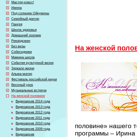
Мастер-класс!
Имена
Под солнцем Ойкумены
Семейный доктор
Пангея
Школа здоровья
Домашний зоопарк
Рекордсмен
Без визы
На женской поло
Собеседники
Мамина школа
События культурной жизни
Зеркало жизни
Альма-матер
Фестиваль российской науки
Веселый урок
Музыкальные встречи
На женской половине
Видеоархив 2014 года
Видеоархив 2013 года
Видеоархив 2012 года
Видеоархив 2011 года
Видеоархив 2010 года
половине» нашего т
Видеоархив 2009 года
программы – Ирина
Видеоархив