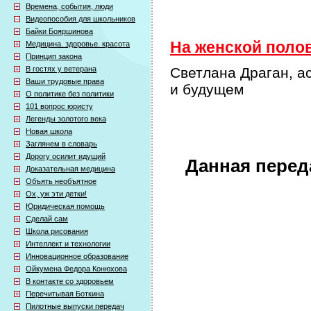
Времена, события, люди
Видеопособия для школьников
Байки Бояршинова
На женской полов
Медицина. здоровье. красота
Принцип закона
В гостях у ветерана
Светлана Драган, ас
Ваши трудовые права
и будущем
О политике без политики
101 вопрос юристу
Легенды золотого века
Новая школа
Заглянем в словарь
Дорогу осилит идущий
Данная перед
Доказательная медицина
Объять необъятное
Ох, уж эти детки!
Юридическая помощь
Сделай сам
Школа рисования
Интеллект и технологии
Инновационное образование
Ойкумена Федора Конюхова
В контакте со здоровьем
Перечитывая Боткина
Пилотные выпуски передач