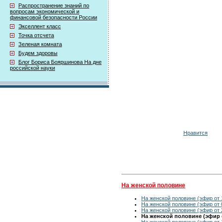
Распространение знаний по
вопросам экономической и
финансовой безопасности России
Экселлент класс
Точка отсчета
Зеленая комната
Будем здоровы
Блог Бориса Бояршинова На дне
российской науки
Нравится
На женской половине
На женской половине (эфир от 
На женской половине (эфир от 
На женской половине (эфир от 
На женской половине (эфир о
На женской половине (эфир от 