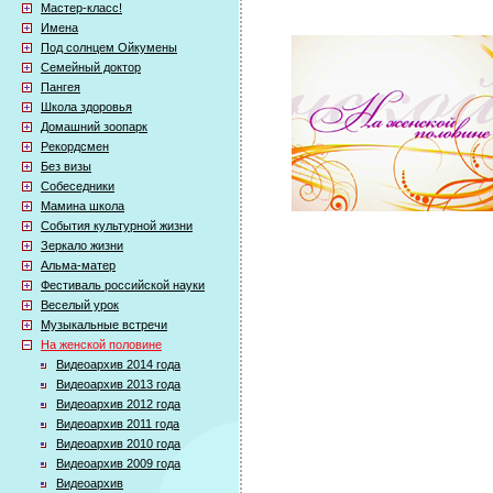
Мастер-класс!
Имена
Под солнцем Ойкумены
Семейный доктор
Пангея
Школа здоровья
Домашний зоопарк
Рекордсмен
Без визы
Собеседники
Мамина школа
События культурной жизни
Зеркало жизни
Альма-матер
Фестиваль российской науки
Веселый урок
Музыкальные встречи
На женской половине
Видеоархив 2014 года
Видеоархив 2013 года
Видеоархив 2012 года
Видеоархив 2011 года
Видеоархив 2010 года
Видеоархив 2009 года
Видеоархив