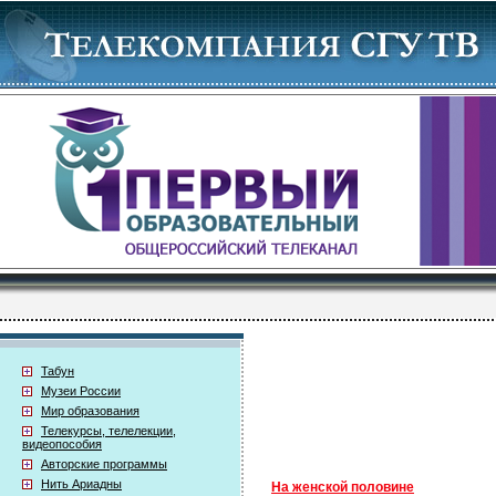
Табун
Музеи России
Мир образования
Телекурсы, телелекции,
видеопособия
Авторские программы
Нить Ариадны
На женской половине