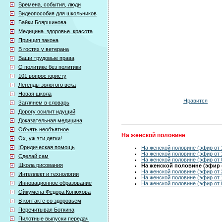
Времена, события, люди
Видеопособия для школьников
Байки Бояршинова
Медицина. здоровье. красота
Принцип закона
В гостях у ветерана
Ваши трудовые права
О политике без политики
101 вопрос юристу
Легенды золотого века
Новая школа
Нравится
Заглянем в словарь
Дорогу осилит идущий
Доказательная медицина
Объять необъятное
На женской половине
Ох, уж эти детки!
Юридическая помощь
На женской половине (эфир от 
На женской половине (эфир от 
Сделай сам
На женской половине (эфир от 
Школа рисования
На женской половине (эфир о
На женской половине (эфир от 
Интеллект и технологии
На женской половине (эфир от 
Инновационное образование
На женской половине (эфир от 
Ойкумена Федора Конюхова
В контакте со здоровьем
Перечитывая Боткина
Пилотные выпуски передач