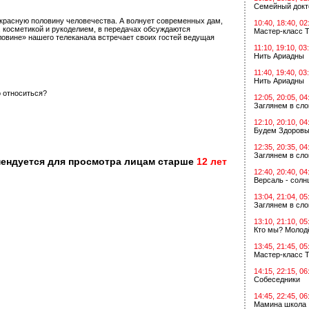
Семейный докт
красную половину человечества. А волнует современных дам,
10:40, 18:40, 02
, косметикой и рукоделием, в передачах обсуждаются
Мастер-класс Т
ловине» нашего телеканала встречает своих гостей ведущая
11:10, 19:10, 03
Нить Ариадны
11:40, 19:40, 03
Нить Ариадны
о относиться?
12:05, 20:05, 04
Заглянем в сл
12:10, 20:10, 04
Будем Здоровы
12:35, 20:35, 04
Заглянем в сл
мендуется для просмотра лицам старше
12 лет
12:40, 20:40, 04
Версаль - солн
13:04, 21:04, 05
Заглянем в сл
13:10, 21:10, 05
Кто мы? Молодё
13:45, 21:45, 05
Мастер-класс Т
14:15, 22:15, 06
Собеседники
14:45, 22:45, 06
Мамина школа