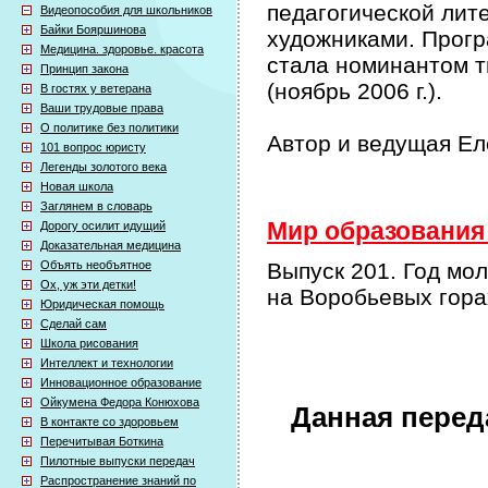
педагогической лит
Видеопособия для школьников
Байки Бояршинова
художниками. Прог
Медицина. здоровье. красота
стала номинантом т
Принцип закона
(ноябрь 2006 г.).
В гостях у ветерана
Ваши трудовые права
О политике без политики
Автор и ведущая Е
101 вопрос юристу
Легенды золотого века
Новая школа
Заглянем в словарь
Мир образования 
Дорогу осилит идущий
Доказательная медицина
Объять необъятное
Выпуск 201. Год мо
Ох, уж эти детки!
на Воробьевых гора
Юридическая помощь
Сделай сам
Школа рисования
Интеллект и технологии
Инновационное образование
Ойкумена Федора Конюхова
Данная перед
В контакте со здоровьем
Перечитывая Боткина
Пилотные выпуски передач
Распространение знаний по