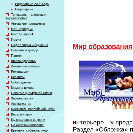
Видеоархив 2005 года
Видеоархив
Телекурсы, телелекции,
видеопособия
Авторские программы
Нить Ариадны
Мастер-класс!
Имена
Под солнцем Ойкумены
Мир образования
Семейный доктор
Пангея
Школа здоровья
Домашний зоопарк
Рекордсмен
Без визы
Собеседники
Мамина школа
События культурной жизни
Зеркало жизни
Альма-матер
Фестиваль российской науки
Веселый урок
Музыкальные встречи
интерьере…» предст
На женской половине
Раздел «Обложка» п
Времена, события, люди