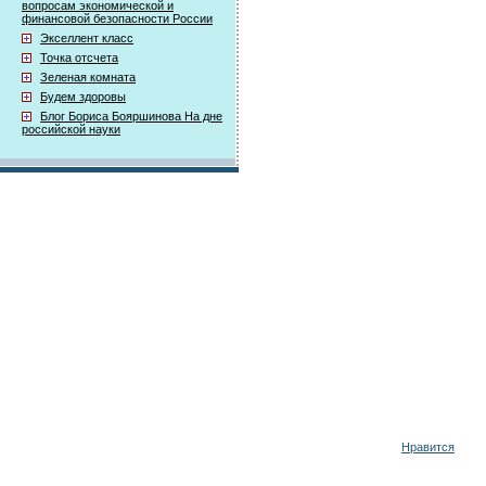
вопросам экономической и
финансовой безопасности России
Экселлент класс
Точка отсчета
Зеленая комната
Будем здоровы
Блог Бориса Бояршинова На дне
российской науки
Нравится