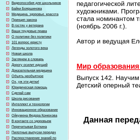
педагогической лит
Видеопособия для школьников
Байки Бояршинова
художниками. Прог
Медицина. здоровье. красота
стала номинантом т
Принцип закона
(ноябрь 2006 г.).
В гостях у ветерана
Ваши трудовые права
О политике без политики
Автор и ведущая Е
101 вопрос юристу
Легенды золотого века
Новая школа
Заглянем в словарь
Мир образования 
Дорогу осилит идущий
Доказательная медицина
Объять необъятное
Выпуск 142. Научим
Ох, уж эти детки!
Детский оперный те
Юридическая помощь
Сделай сам
Школа рисования
Интеллект и технологии
Инновационное образование
Ойкумена Федора Конюхова
Данная перед
В контакте со здоровьем
Перечитывая Боткина
Пилотные выпуски передач
Распространение знаний по