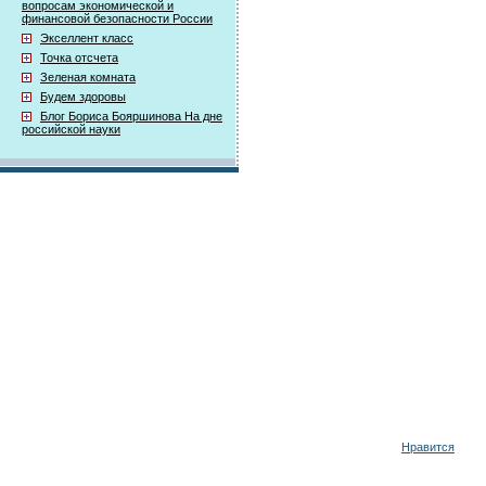
вопросам экономической и
финансовой безопасности России
Экселлент класс
Точка отсчета
Зеленая комната
Будем здоровы
Блог Бориса Бояршинова На дне
российской науки
Нравится