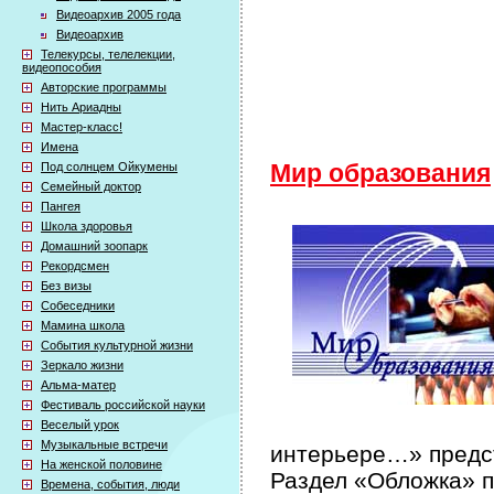
Видеоархив 2005 года
Видеоархив
Телекурсы, телелекции,
видеопособия
Авторские программы
Нить Ариадны
Мастер-класс!
Имена
Под солнцем Ойкумены
Мир образования
Семейный доктор
Пангея
Школа здоровья
Домашний зоопарк
Рекордсмен
Без визы
Собеседники
Мамина школа
События культурной жизни
Зеркало жизни
Альма-матер
Фестиваль российской науки
Веселый урок
Музыкальные встречи
интерьере…» предст
На женской половине
Раздел «Обложка» п
Времена, события, люди