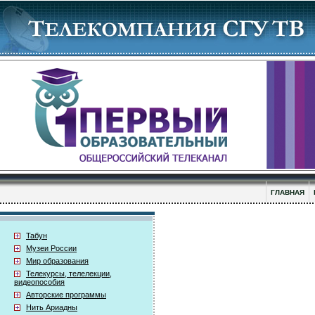
ГЛАВНАЯ
Табун
Музеи России
Мир образования
Телекурсы, телелекции,
видеопособия
Авторские программы
Нить Ариадны