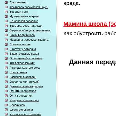
вреда.
Альма-матер
Фестиваль российской науки
Веселый урок
Музыкальные встречи
На женской половине
Мамина школа (эф
Времена, события, люди
Видеопособия для школьников
Как обустроить раб
Байки Бояршинова
Медицина. здоровье. красота
Принцип закона
В гостях у ветерана
Ваши трудовые права
О политике без политики
Данная перед
101 вопрос юристу
Легенды золотого века
Новая школа
Заглянем в словарь
Дорогу осилит идущий
Доказательная медицина
Объять необъятное
Ох, уж эти детки!
Юридическая помощь
Сделай сам
Школа рисования
Интеллект и технологии