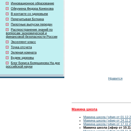
Инновационное образование
Ойкумена Федора Конюхова
В контакте со здоровьем
Перечитывая Боткина
Пилотные выпуски передач
Распространение знаний по
вопросам экономической и
финансовой безопасности России
Экселлент класс
Точка отсчета
Зеленая комната
Будем здоровы
Блог Бориса Бояршинова На дне
российской науки
Нравится
Мамина школа
Мамина школа (эфир от 01.12.2
Мамина школа (эфир от 24.11.2
Мамина школа (эфир от 17.11.2
Мамина школа (эфир от 10.11
Мамина школа (эфир от 03.11.2