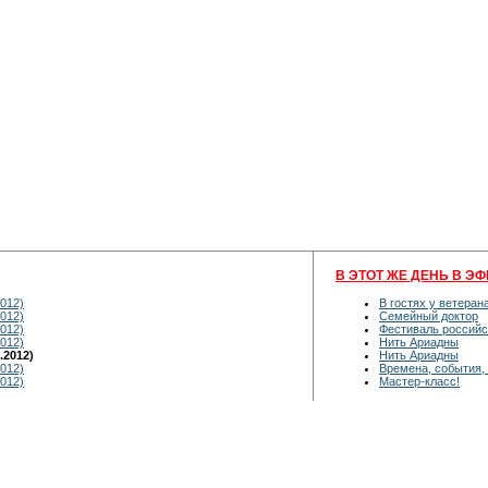
В ЭТОТ ЖЕ ДЕНЬ В ЭФ
012)
В гостях у ветеран
012)
Семейный доктор
012)
Фестиваль российс
012)
Нить Ариадны
.2012)
Нить Ариадны
012)
Времена, события,
012)
Мастер-класс!