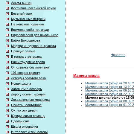
Альма-матер
Фестиваль российской науки
Веселый урок
Музыкальные встречи
На женской половине
Времена, события, люди
Видеопособия для школьников
Байки Бояршинова
Медицина. здоровье. красота
Принцип закона
Нравится
В гостях у ветерана
Ваши трудовые права
О политике без политики
101 вопрос юристу
Мамина школа
Легенды золотого века
Мамина школа (эфир от 20.10.2
Новая школа
Мамина школа (эфир от 13.10.2
Заглянем в словарь
Мамина школа (эфир от 06.10.2
Мамина школа (эфир от 22.09.2
Дорогу осилит идущий
Мамина школа (эфир от 15.09
Доказательная медицина
Мамина школа (эфир от 08.09.2
Мамина школа (эфир от 01.09.2
Объять необъятное
Ох, уж эти детки!
Юридическая помощь
Сделай сам
Школа рисования
Интеллект и технологии