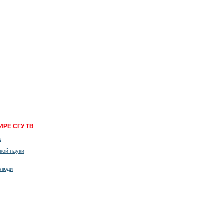
ИРЕ СГУ ТВ
а
кой науки
 люди