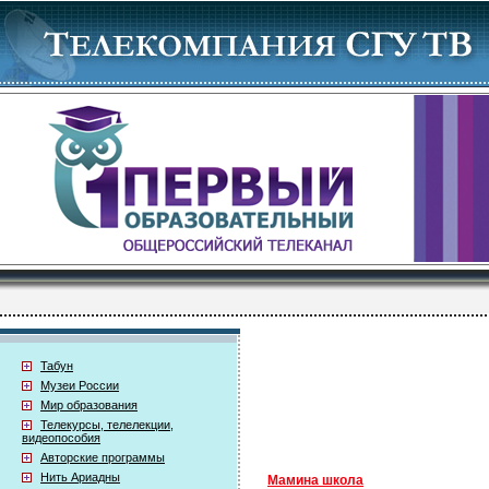
Табун
Музеи России
Мир образования
Телекурсы, телелекции,
видеопособия
Авторские программы
Нить Ариадны
Мамина школа