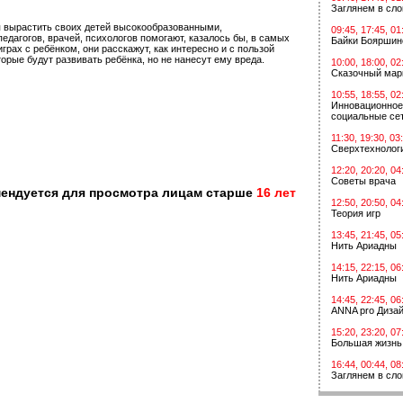
Заглянем в сл
 вырастить своих детей высокообразованными,
09:45, 17:45, 01
дагогов, врачей, психологов помогают, казалось бы, в самых
Байки Бояршин
рах с ребёнком, они расскажут, как интересно и с пользой
орые будут развивать ребёнка, но не нанесут ему вреда.
10:00, 18:00, 02
Сказочный мар
10:55, 18:55, 02
Инновационное
социальные сет
11:30, 19:30, 03
Сверхтехнологи
12:20, 20:20, 04
Советы врача
мендуется для просмотра лицам старше
16 лет
12:50, 20:50, 04
Теория игр
13:45, 21:45, 05
Нить Ариадны
14:15, 22:15, 06
Нить Ариадны
14:45, 22:45, 06
ANNA pro Диза
15:20, 23:20, 07
Большая жизнь
16:44, 00:44, 08
Заглянем в сл