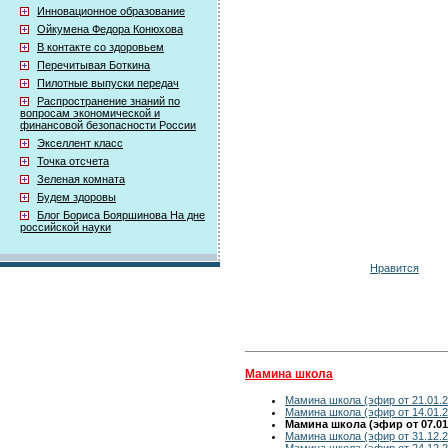
Инновационное образование
Ойкумена Федора Конюхова
В контакте со здоровьем
Перечитывая Боткина
Пилотные выпуски передач
Распространение знаний по
вопросам экономической и
финансовой безопасности России
Экселлент класс
Точка отсчета
Зеленая комната
Будем здоровы
Блог Бориса Бояршинова На дне
российской науки
Нравится
Мамина школа
Мамина школа (эфир от 21.01.2
Мамина школа (эфир от 14.01.2
Мамина школа (эфир от 07.01
Мамина школа (эфир от 31.12.2
Мамина школа (эфир от 24.12.2