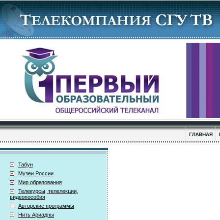
ГЛАВНАЯ
Табун
Музеи России
Мир образования
Телекурсы, телелекции,
видеопособия
Авторские программы
Нить Ариадны