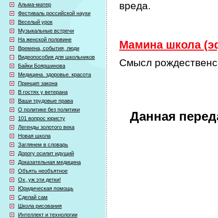
вреда.
Альма-матер
Фестиваль российской науки
Веселый урок
Музыкальные встречи
На женской половине
Мамина школа (эф
Времена, события, люди
Видеопособия для школьников
Смысл рождественск
Байки Бояршинова
Медицина. здоровье. красота
Принцип закона
В гостях у ветерана
Ваши трудовые права
О политике без политики
Данная перед
101 вопрос юристу
Легенды золотого века
Новая школа
Заглянем в словарь
Дорогу осилит идущий
Доказательная медицина
Объять необъятное
Ох, уж эти детки!
Юридическая помощь
Сделай сам
Школа рисования
Интеллект и технологии