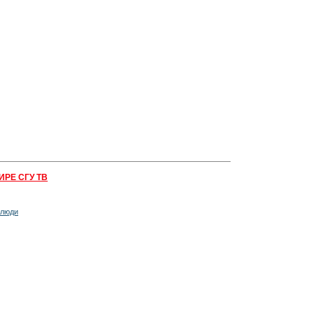
ИРЕ СГУ ТВ
 люди