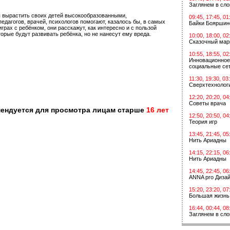
Заглянем в сл
 вырастить своих детей высокообразованными,
09:45, 17:45, 01
дагогов, врачей, психологов помогают, казалось бы, в самых
Байки Бояршин
рах с ребёнком, они расскажут, как интересно и с пользой
орые будут развивать ребёнка, но не нанесут ему вреда.
10:00, 18:00, 02
Сказочный мар
10:55, 18:55, 02
Инновационное
социальные сет
11:30, 19:30, 03
Сверхтехнологи
12:20, 20:20, 04
Советы врача
мендуется для просмотра лицам старше
16 лет
12:50, 20:50, 04
Теория игр
13:45, 21:45, 05
Нить Ариадны
14:15, 22:15, 06
Нить Ариадны
14:45, 22:45, 06
ANNA pro Диза
15:20, 23:20, 07
Большая жизнь
16:44, 00:44, 08
Заглянем в сл