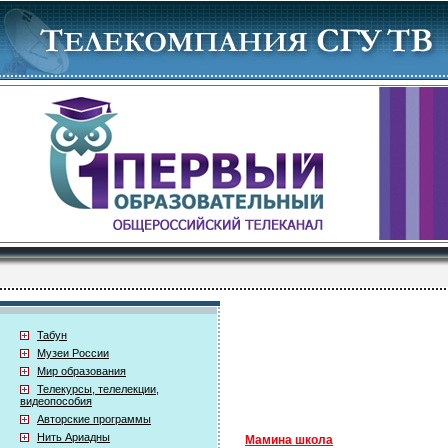
Табун
Музеи России
Мир образования
Телекурсы, телелекции,
видеопособия
Авторские программы
Нить Ариадны
Мамина школа