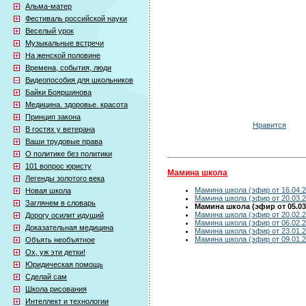
Альма-матер
Фестиваль российской науки
Веселый урок
Музыкальные встречи
На женской половине
Времена, события, люди
Видеопособия для школьников
Байки Бояршинова
Медицина. здоровье. красота
Принцип закона
Нравится
В гостях у ветерана
Ваши трудовые права
О политике без политики
101 вопрос юристу
Мамина школа
Легенды золотого века
Мамина школа (эфир от 16.04.2
Новая школа
Мамина школа (эфир от 20.03.2
Заглянем в словарь
Мамина школа (эфир от 05.03
Мамина школа (эфир от 20.02.2
Дорогу осилит идущий
Мамина школа (эфир от 06.02.2
Доказательная медицина
Мамина школа (эфир от 23.01.2
Мамина школа (эфир от 09.01.2
Объять необъятное
Ох, уж эти детки!
Юридическая помощь
Сделай сам
Школа рисования
Интеллект и технологии