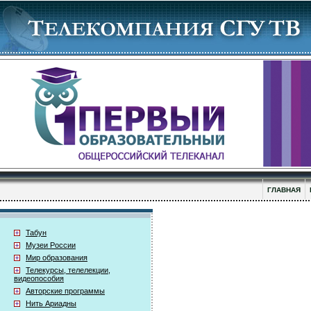
ГЛАВНАЯ
Табун
Музеи России
Мир образования
Телекурсы, телелекции,
видеопособия
Авторские программы
Нить Ариадны