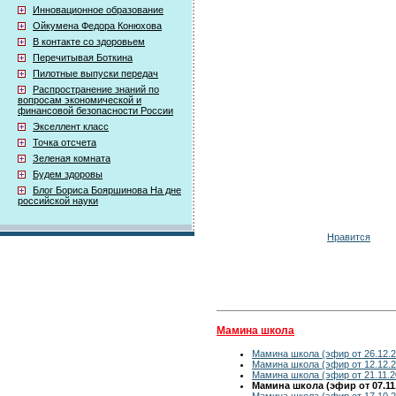
Инновационное образование
Ойкумена Федора Конюхова
В контакте со здоровьем
Перечитывая Боткина
Пилотные выпуски передач
Распространение знаний по
вопросам экономической и
финансовой безопасности России
Экселлент класс
Точка отсчета
Зеленая комната
Будем здоровы
Блог Бориса Бояршинова На дне
российской науки
Нравится
Мамина школа
Мамина школа (эфир от 26.12.2
Мамина школа (эфир от 12.12.2
Мамина школа (эфир от 21.11.2
Мамина школа (эфир от 07.11
Мамина школа (эфир от 17.10.2