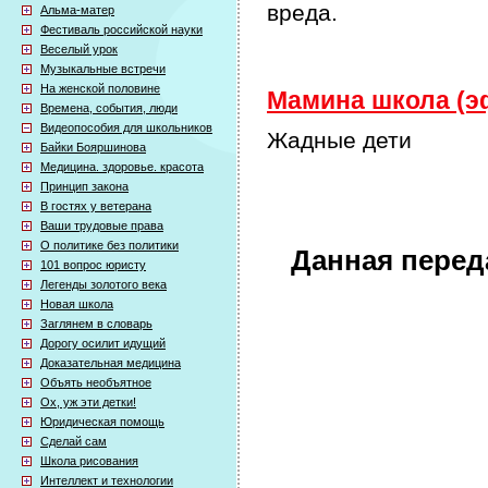
вреда.
Альма-матер
Фестиваль российской науки
Веселый урок
Музыкальные встречи
На женской половине
Мамина школа (эф
Времена, события, люди
Видеопособия для школьников
Жадные дети
Байки Бояршинова
Медицина. здоровье. красота
Принцип закона
В гостях у ветерана
Ваши трудовые права
О политике без политики
Данная перед
101 вопрос юристу
Легенды золотого века
Новая школа
Заглянем в словарь
Дорогу осилит идущий
Доказательная медицина
Объять необъятное
Ох, уж эти детки!
Юридическая помощь
Сделай сам
Школа рисования
Интеллект и технологии