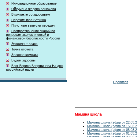
Инновационное образование
Ойкумена Федора Конюхова
В контакте со здоровьем
Перечитывая Боткина
Пилотные выпуски передач
Распространение знаний по
вопросам экономической и
финансовой безопасности России
Экселлент класс
Точка отсчета
Зеленая комната
Будем здоровы
Блог Бориса Бояршинова На дне
российской науки
Нравится
Мамина школа
Мамина школа (эфир от 22.03.2
Мамина школа (эфир от 15.03.2
Мамина школа (эфир от 08.03.2
Мамина школа (эфир от 01.03.2
Мамина школа (эфир от 23.02.2