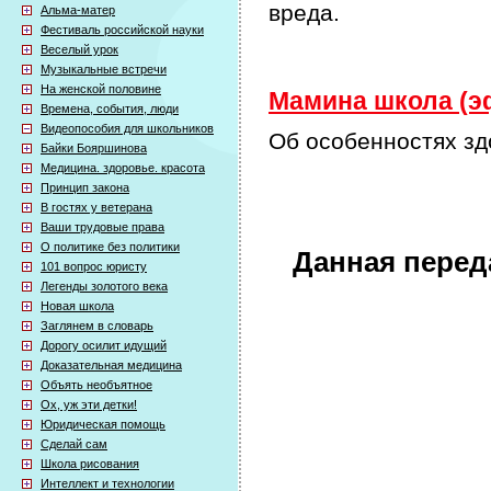
вреда.
Альма-матер
Фестиваль российской науки
Веселый урок
Музыкальные встречи
На женской половине
Мамина школа (эф
Времена, события, люди
Видеопособия для школьников
Об особенностях з
Байки Бояршинова
Медицина. здоровье. красота
Принцип закона
В гостях у ветерана
Ваши трудовые права
О политике без политики
Данная перед
101 вопрос юристу
Легенды золотого века
Новая школа
Заглянем в словарь
Дорогу осилит идущий
Доказательная медицина
Объять необъятное
Ох, уж эти детки!
Юридическая помощь
Сделай сам
Школа рисования
Интеллект и технологии