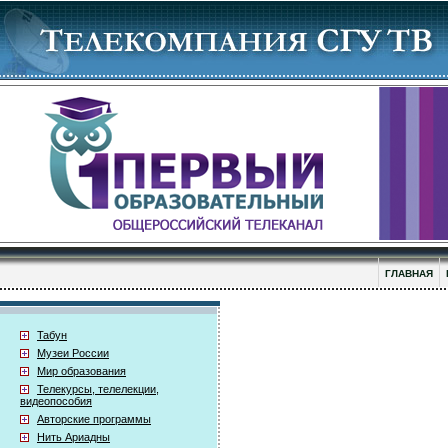
ГЛАВНАЯ
Табун
Музеи России
Мир образования
Телекурсы, телелекции,
видеопособия
Авторские программы
Нить Ариадны