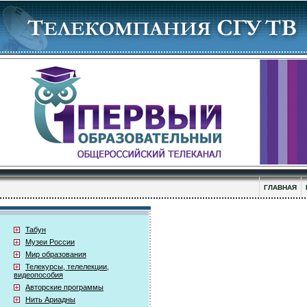
ГЛАВНАЯ
Табун
Музеи России
Мир образования
Телекурсы, телелекции,
видеопособия
Авторские программы
Нить Ариадны