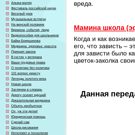
вреда.
Альма-матер
Фестиваль российской науки
Веселый урок
Музыкальные встречи
На женской половине
Мамина школа (эф
Времена, события, люди
Видеопособия для школьников
Когда и как возника
Байки Бояршинова
его, что зависть – 
Медицина. здоровье. красота
Принцип закона
для зависти было к
В гостях у ветерана
цветок-заколка свои
Ваши трудовые права
О политике без политики
101 вопрос юристу
Легенды золотого века
Новая школа
Заглянем в словарь
Данная перед
Дорогу осилит идущий
Доказательная медицина
Объять необъятное
Ох, уж эти детки!
Юридическая помощь
Сделай сам
Школа рисования
Интеллект и технологии