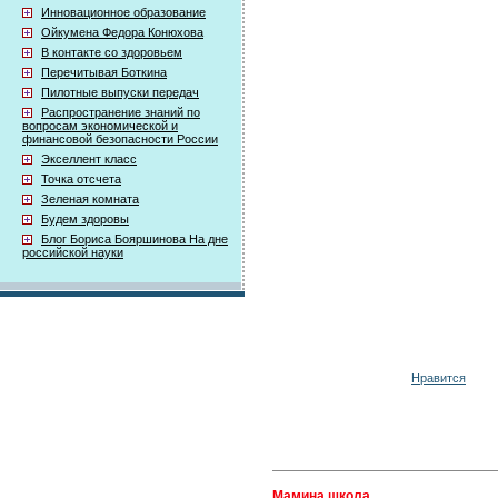
Инновационное образование
Ойкумена Федора Конюхова
В контакте со здоровьем
Перечитывая Боткина
Пилотные выпуски передач
Распространение знаний по
вопросам экономической и
финансовой безопасности России
Экселлент класс
Точка отсчета
Зеленая комната
Будем здоровы
Блог Бориса Бояршинова На дне
российской науки
Нравится
Мамина школа