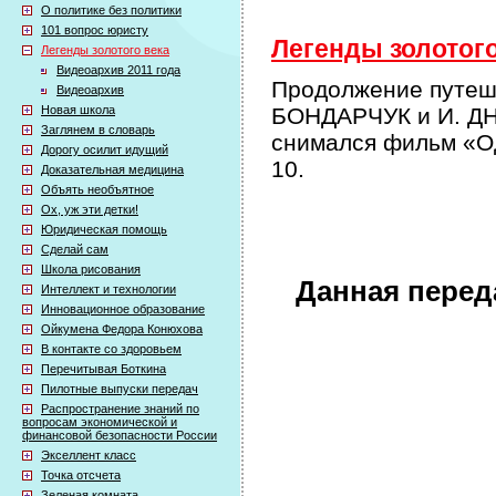
О политике без политики
101 вопрос юристу
Легенды золотого 
Легенды золотого века
Видеоархив 2011 года
Продолжение путеше
Видеоархив
Новая школа
БОНДАРЧУК и И. ДН
Заглянем в словарь
снимался фильм «Од
Дорогу осилит идущий
10.
Доказательная медицина
Объять необъятное
Ох, уж эти детки!
Юридическая помощь
Сделай сам
Школа рисования
Данная перед
Интеллект и технологии
Инновационное образование
Ойкумена Федора Конюхова
В контакте со здоровьем
Перечитывая Боткина
Пилотные выпуски передач
Распространение знаний по
вопросам экономической и
финансовой безопасности России
Экселлент класс
Точка отсчета
Зеленая комната