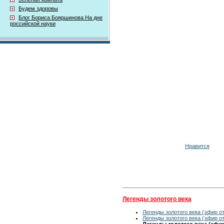
Будем здоровы
Блог Бориса Бояршинова На дне
российской науки
Нравится
Легенды золотого века
Легенды золотого века (эфир от
Легенды золотого века (эфир от
Легенды золотого века (эфир 