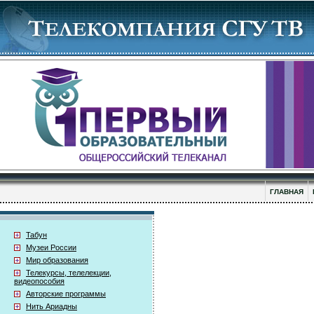
ГЛАВНАЯ
Табун
Музеи России
Мир образования
Телекурсы, телелекции,
видеопособия
Авторские программы
Нить Ариадны