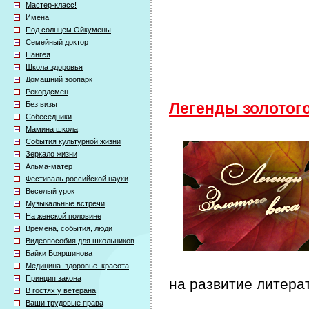
Мастер-класс!
Имена
Под солнцем Ойкумены
Семейный доктор
Пангея
Школа здоровья
Домашний зоопарк
Рекордсмен
Без визы
Легенды золотого
Собеседники
Мамина школа
События культурной жизни
Зеркало жизни
Альма-матер
Фестиваль российской науки
Веселый урок
Музыкальные встречи
На женской половине
Времена, события, люди
Видеопособия для школьников
Байки Бояршинова
Медицина. здоровье. красота
Принцип закона
на развитие литерат
В гостях у ветерана
Ваши трудовые права