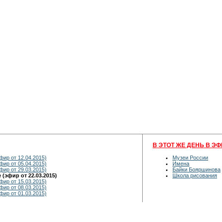
В ЭТОТ ЖЕ ДЕНЬ В ЭФ
ир от 12.04.2015)
Музеи России
ир от 05.04.2015)
Имена
ир от 29.03.2015)
Байки Бояршинова
(эфир от 22.03.2015)
Школа рисования
ир от 15.03.2015)
ир от 08.03.2015)
ир от 01.03.2015)