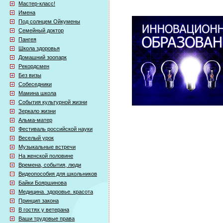
Мастер-класс!
Имена
Под солнцем Ойкумены
Семейный доктор
Пангея
Школа здоровья
Домашний зоопарк
Рекордсмен
Без визы
Собеседники
Мамина школа
События культурной жизни
Зеркало жизни
Альма-матер
Фестиваль российской науки
Веселый урок
Музыкальные встречи
На женской половине
Времена, события, люди
Видеопособия для школьников
Байки Бояршинова
Медицина. здоровье. красота
Принцип закона
В гостях у ветерана
Ваши трудовые права