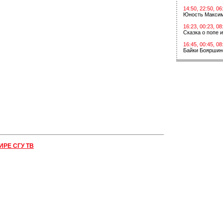
14:50, 22:50, 06
Юность Макси
16:23, 00:23, 08
Сказка о попе 
16:45, 00:45, 08
Байки Бояршин
ИРЕ СГУ ТВ