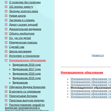
О политике без политики
101 вопрос юристу
Легенды золотого века
Новая школа
Заглянем в словарь
Дорогу осилит идущий
Доказательная медицина
Объять необъятное
Ох, уж эти детки!
Юридическая помощь
Сделай сам
Школа рисования
Нравится
Интеллект и технологии
Инновационное образование
Видеоархив 2018 года
Видеоархив 2017 года
Инновационное образование
Видеоархив 2016 года
Видеоархив 2015 года
Инновационное образование (эф
Инновационное образование (эф
Видеоархив
Инновационное образование (эф
Ойкумена Федора Конюхова
Инновационное образование 
Инновационное образование (эф
В контакте со здоровьем
Инновационное образование (эф
Перечитывая Боткина
Инновационное образование (эф
Пилотные выпуски передач
Распространение знаний по
вопросам экономической и
финансовой безопасности России