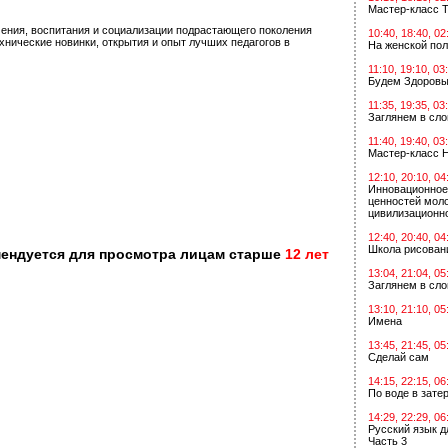
Мастер-класс Т
ения, воспитания и социализации подрастающего поколения
10:40, 18:40, 02
нические новинки, открытия и опыт лучших педагогов в
На женской по
11:10, 19:10, 03
Будем Здоровы
11:35, 19:35, 03
Заглянем в сл
11:40, 19:40, 03
Мастер-класс 
12:10, 20:10, 04
Инновационное
ценностей мол
цивилизационн
12:40, 20:40, 04
Школа рисован
мендуется для просмотра лицам старше
12 лет
13:04, 21:04, 05
Заглянем в сл
13:10, 21:10, 05
Имена
13:45, 21:45, 05
Сделай сам
14:15, 22:15, 06
По воде в зат
14:29, 22:29, 06
Русский язык д
Часть 3