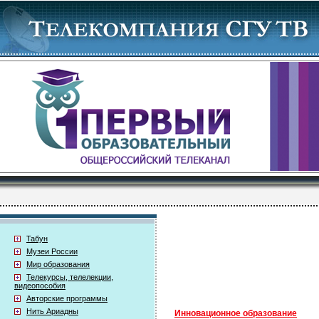
Табун
Музеи России
Мир образования
Телекурсы, телелекции,
видеопособия
Авторские программы
Нить Ариадны
Инновационное образование