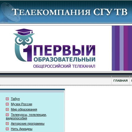
ГЛАВНАЯ
Табун
Музеи России
Мир образования
Телекурсы, телелекции,
видеопособия
Авторские программы
Нить Ариадны