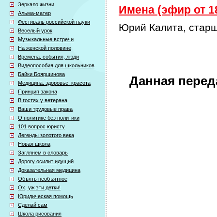
Зеркало жизни
Имена (эфир от 18
Альма-матер
Фестиваль российской науки
Юрий Калита, стар
Веселый урок
Музыкальные встречи
На женской половине
Времена, события, люди
Видеопособия для школьников
Байки Бояршинова
Данная перед
Медицина. здоровье. красота
Принцип закона
В гостях у ветерана
Ваши трудовые права
О политике без политики
101 вопрос юристу
Легенды золотого века
Новая школа
Заглянем в словарь
Дорогу осилит идущий
Доказательная медицина
Объять необъятное
Ох, уж эти детки!
Юридическая помощь
Сделай сам
Школа рисования