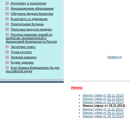
Интеллект и технологии
Инновационное образование
Ойкумена Федора Конюхова
В контакте со здоровьем
Перечитывая Боткина
Пилотные выпуски передач
Распространение знаний по
вопросам экономической и
финансовой безопасности России
Экселлент класс
Точка отсчета
Нравится
Зеленая комната
Будем здоровы
Блог Бориса Бояршинова На дне
российской науки
Имена
Имена (эфир от 09.12.2012)
Имена (эфир от 02.12.2012)
Имена (эфир от 25.11.2012)
Имена (эфир от 18.11.2012)
Имена (эфир от 11.11.2012)
Имена (эфир от 04.11.2012)
Имена (эфир от 28.10.2012)