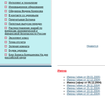
Интеллект и технологии
Инновационное образование
Ойкумена Федора Конюхова
В контакте со здоровьем
Перечитывая Боткина
Пилотные выпуски передач
Распространение знаний по
вопросам экономической и
финансовой безопасности России
Экселлент класс
Точка отсчета
Нравится
Зеленая комната
Будем здоровы
Блог Бориса Бояршинова На дне
российской науки
Имена
Имена (эфир от 09.01.2005)
Имена (эфир от 12.12.2004)
Имена (эфир от 05.12.2004)
Имена (эфир от 28.11.2004)
Имена (эфир от 21.11.2004)
Имена (эфир от 14.11.2004)
Имена (эфир от 07.11.2004)