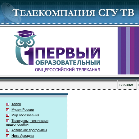
ГЛАВНАЯ
Табун
Музеи России
Мир образования
Телекурсы, телелекции,
видеопособия
Авторские программы
Нить Ариадны