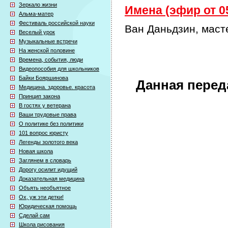
Зеркало жизни
Имена (эфир от 05
Альма-матер
Фестиваль российской науки
Ван Даньдзин, маст
Веселый урок
Музыкальные встречи
На женской половине
Времена, события, люди
Видеопособия для школьников
Байки Бояршинова
Данная перед
Медицина. здоровье. красота
Принцип закона
В гостях у ветерана
Ваши трудовые права
О политике без политики
101 вопрос юристу
Легенды золотого века
Новая школа
Заглянем в словарь
Дорогу осилит идущий
Доказательная медицина
Объять необъятное
Ох, уж эти детки!
Юридическая помощь
Сделай сам
Школа рисования