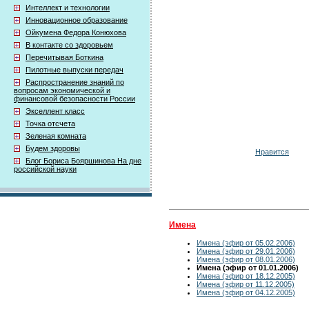
Интеллект и технологии
Инновационное образование
Ойкумена Федора Конюхова
В контакте со здоровьем
Перечитывая Боткина
Пилотные выпуски передач
Распространение знаний по
вопросам экономической и
финансовой безопасности России
Экселлент класс
Точка отсчета
Зеленая комната
Будем здоровы
Нравится
Блог Бориса Бояршинова На дне
российской науки
Имена
Имена (эфир от 05.02.2006)
Имена (эфир от 29.01.2006)
Имена (эфир от 08.01.2006)
Имена (эфир от 01.01.2006)
Имена (эфир от 18.12.2005)
Имена (эфир от 11.12.2005)
Имена (эфир от 04.12.2005)