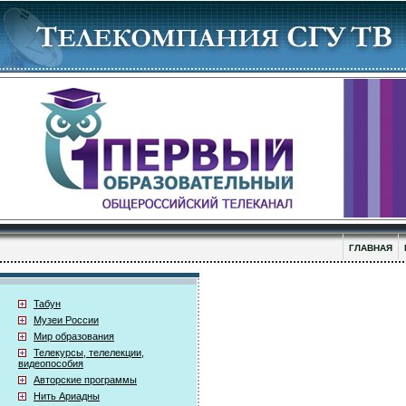
ГЛАВНАЯ
Табун
Музеи России
Мир образования
Телекурсы, телелекции,
видеопособия
Авторские программы
Нить Ариадны