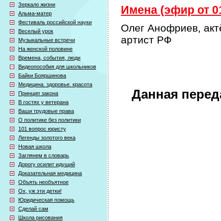
Зеркало жизни
Имена (эфир от 01
Альма-матер
Фестиваль российской науки
Олег Анофриев, акт
Веселый урок
артист РФ
Музыкальные встречи
На женской половине
Времена, события, люди
Видеопособия для школьников
Байки Бояршинова
Медицина. здоровье. красота
Данная перед
Принцип закона
В гостях у ветерана
Ваши трудовые права
О политике без политики
101 вопрос юристу
Легенды золотого века
Новая школа
Заглянем в словарь
Дорогу осилит идущий
Доказательная медицина
Объять необъятное
Ох, уж эти детки!
Юридическая помощь
Сделай сам
Школа рисования