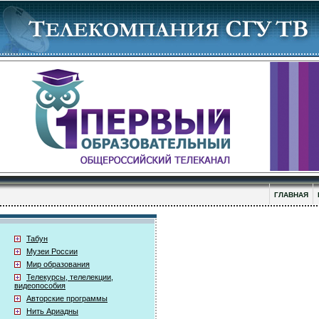
ГЛАВНАЯ
Табун
Музеи России
Мир образования
Телекурсы, телелекции,
видеопособия
Авторские программы
Нить Ариадны