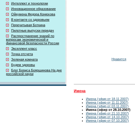
Интеллект и технологии
Инновационное образование
Ойкумена Федора Конюхова
В контакте со здоровьем
Перечитывая Боткина
Пилотные выпуски передач
Распространение знаний по
вопросам экономической и
финансовой безопасности России
Экселлент класс
Точка отсчета
Нравится
Зеленая комната
Будем здоровы
Блог Бориса Бояршинова На дне
российской науки
Имена
Имена (эфир от 18.11.2007)
Имена (эфир от 11.11.2007)
Имена (эфир от 03.11.2007)
Имена (эфир от 28.10.2007)
Имена (эфир от 21.10.2007)
Имена (эфир от 14.10.2007)
Имена (эфир от 07.10.2007)