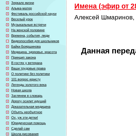
Зеркало жизни
Имена (эфир от 28
Альма-матер
Фестиваль российской науки
Алексей Шмаринов,
Веселый урок
Музыкальные встречи
На женской половине
Времена, события, люди
Видеопособия для школьников
Байки Бояршинова
Данная перед
Медицина. здоровье. красота
Принцип закона
В гостях у ветерана
Ваши трудовые права
О политике без политики
101 вопрос юристу
Легенды золотого века
Новая школа
Заглянем в словарь
Дорогу осилит идущий
Доказательная медицина
Объять необъятное
Ох, уж эти детки!
Юридическая помощь
Сделай сам
Школа рисования