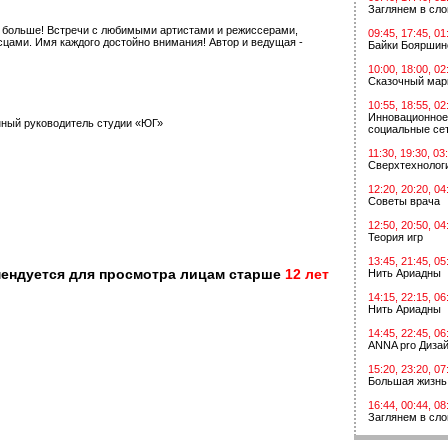
Заглянем в сл
ь больше! Встречи с любимыми артистами и режиссерами,
09:45, 17:45, 01
цами. Имя каждого достойно внимания! Автор и ведущая -
Байки Бояршин
10:00, 18:00, 02
Сказочный мар
10:55, 18:55, 02
Инновационное
нный руководитель студии «ЮГ»
социальные сет
11:30, 19:30, 03
Сверхтехнологи
12:20, 20:20, 04
Советы врача
12:50, 20:50, 04
Теория игр
13:45, 21:45, 05
мендуется для просмотра лицам старше
12 лет
Нить Ариадны
14:15, 22:15, 06
Нить Ариадны
14:45, 22:45, 06
ANNA pro Диза
15:20, 23:20, 07
Большая жизнь
16:44, 00:44, 08
Заглянем в сл