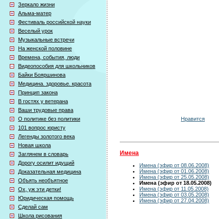
Зеркало жизни
Альма-матер
Фестиваль российской науки
Веселый урок
Музыкальные встречи
На женской половине
Времена, события, люди
Видеопособия для школьников
Байки Бояршинова
Медицина. здоровье. красота
Принцип закона
В гостях у ветерана
Ваши трудовые права
Нравится
О политике без политики
101 вопрос юристу
Легенды золотого века
Новая школа
Имена
Заглянем в словарь
Дорогу осилит идущий
Имена (эфир от 08.06.2008)
Имена (эфир от 01.06.2008)
Доказательная медицина
Имена (эфир от 25.05.2008)
Объять необъятное
Имена (эфир от 18.05.2008)
Имена (эфир от 11.05.2008)
Ох, уж эти детки!
Имена (эфир от 03.05.2008)
Юридическая помощь
Имена (эфир от 27.04.2008)
Сделай сам
Школа рисования