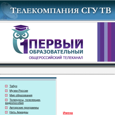
Табун
Музеи России
Мир образования
Телекурсы, телелекции,
видеопособия
Авторские программы
Нить Ариадны
Имена