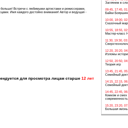
Заглянем в сл
ь больше! Встречи с любимыми артистами и режиссерами,
09:45, 17:45, 01
цами. Имя каждого достойно внимания! Автор и ведущая -
Байки Бояршин
10:00, 18:00, 02
Сказочный мар
10:55, 18:55, 02
Мастер-класс 
11:30, 19:30, 03
Сверхтехнологи
12:20, 20:20, 04
Изломы истори
12:50, 20:50, 04
Теория игр
13:45, 21:45, 05
Семейный докт
мендуется для просмотра лицам старше
12 лет
14:15, 22:15, 06
Семейный докт
14:45, 22:45, 06
Комизм и смех 
современность
15:20, 23:20, 07
Большая жизнь