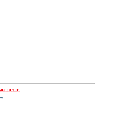
ИРЕ СГУ ТВ
не