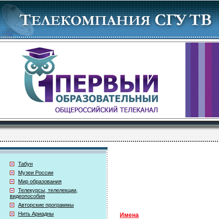
Табун
Музеи России
Мир образования
Телекурсы, телелекции,
видеопособия
Авторские программы
Нить Ариадны
Имена