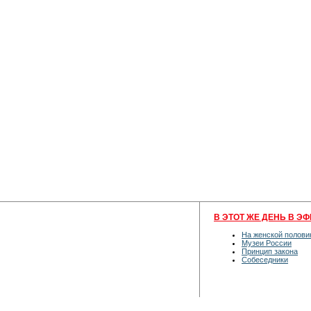
В ЭТОТ ЖЕ ДЕНЬ В ЭФ
На женской полови
Музеи России
Принцип закона
Собеседники