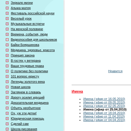
Зеркало жизни
Альма-матер
Фестиваль российской науки
Веселый урок
Музыкальные встречи
На женской половине
Времена, события, люди
Видеопособия для школьников
Байки Бояршинова
Медицина. здоровье. красота
Принцип закона
В гостях у ветерана
Ваши трудовые права
Нравится
О политике без политики
101 вопрос юристу
Легенды золотого века
Новая школа
Имена
Заглянем в словарь
Дорогу осилит идущий
Имена (эфир от 16.05.2010)
Имена (эфир от 09.05.2010)
Доказательная медицина
Имена (эфир от 02.05.2010)
Объять необъятное
Имена (эфир от 25.04.2010)
Имена (эфир от 18.04.2010)
Ох, уж эти детки!
Имена (эфир от 11.04.2010)
Юридическая помощь
Имена (эфир от 04.04.2010)
Сделай сам
Школа рисования