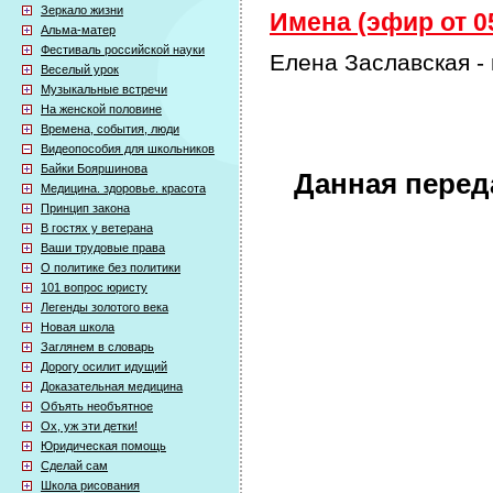
Зеркало жизни
Имена (эфир от 05
Альма-матер
Фестиваль российской науки
Елена Заславская -
Веселый урок
Музыкальные встречи
На женской половине
Времена, события, люди
Видеопособия для школьников
Байки Бояршинова
Данная перед
Медицина. здоровье. красота
Принцип закона
В гостях у ветерана
Ваши трудовые права
О политике без политики
101 вопрос юристу
Легенды золотого века
Новая школа
Заглянем в словарь
Дорогу осилит идущий
Доказательная медицина
Объять необъятное
Ох, уж эти детки!
Юридическая помощь
Сделай сам
Школа рисования