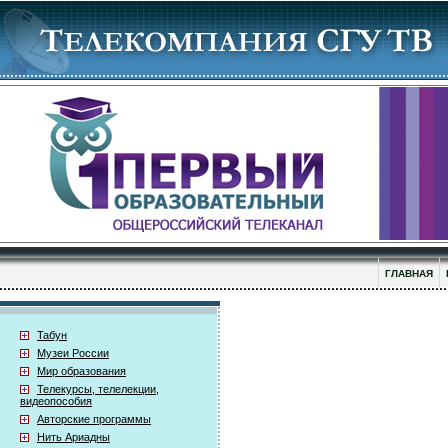
ГЛАВНАЯ
Табун
Музеи России
Мир образования
Телекурсы, телелекции,
видеопособия
Авторские программы
Нить Ариадны