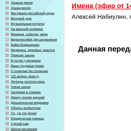
Зеркало жизни
Имена (эфир от 14
Альма-матер
Фестиваль российской науки
Алексей Набиулин, 
Веселый урок
Музыкальные встречи
На женской половине
Времена, события, люди
Видеопособия для школьников
Байки Бояршинова
Данная перед
Медицина. здоровье. красота
Принцип закона
В гостях у ветерана
Ваши трудовые права
О политике без политики
101 вопрос юристу
Легенды золотого века
Новая школа
Заглянем в словарь
Дорогу осилит идущий
Доказательная медицина
Объять необъятное
Ох, уж эти детки!
Юридическая помощь
Сделай сам
Школа рисования