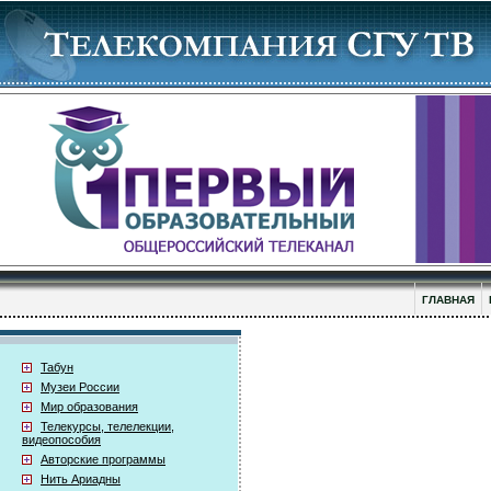
ГЛАВНАЯ
Табун
Музеи России
Мир образования
Телекурсы, телелекции,
видеопособия
Авторские программы
Нить Ариадны