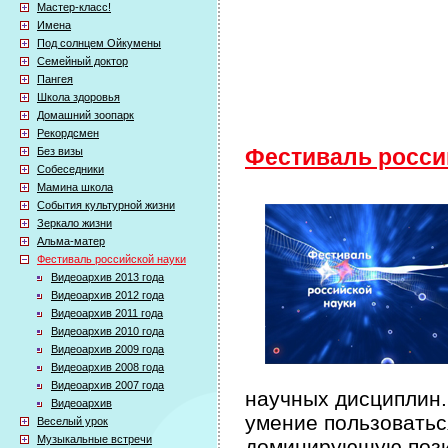
Мастер-класс!
Имена
Под солнцем Ойкумены
Семейный доктор
Пангея
Школа здоровья
Домашний зоопарк
Рекордсмен
Без визы
Фестиваль росси
Собеседники
Мамина школа
События культурной жизни
Зеркало жизни
Альма-матер
Фестиваль российской науки
Видеоархив 2013 года
Видеоархив 2012 года
Видеоархив 2011 года
Видеоархив 2010 года
Видеоархив 2009 года
Видеоархив 2008 года
Видеоархив 2007 года
научных дисциплин.
Видеоархив
умение пользоватьс
Веселый урок
Музыкальные встречи
доминирующую пози