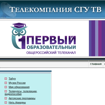
ГЛАВНАЯ
Табун
Музеи России
Мир образования
Телекурсы, телелекции,
видеопособия
Авторские программы
Нить Ариадны