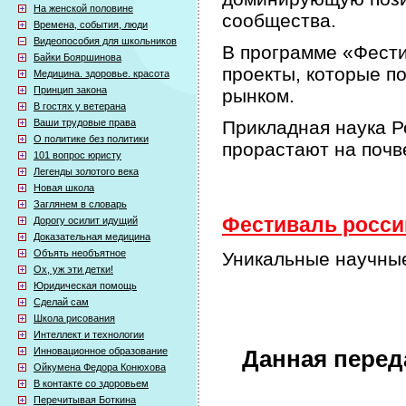
На женской половине
сообщества.
Времена, события, люди
Видеопособия для школьников
В программе «Фести
Байки Бояршинова
проекты, которые п
Медицина. здоровье. красота
Принцип закона
рынком.
В гостях у ветерана
Ваши трудовые права
Прикладная наука Р
О политике без политики
прорастают на почв
101 вопрос юристу
Легенды золотого века
Новая школа
Заглянем в словарь
Фестиваль россий
Дорогу осилит идущий
Доказательная медицина
Объять необъятное
Уникальные научны
Ох, уж эти детки!
Юридическая помощь
Сделай сам
Школа рисования
Интеллект и технологии
Инновационное образование
Данная перед
Ойкумена Федора Конюхова
В контакте со здоровьем
Перечитывая Боткина