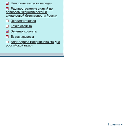
Пилотные выпуски передач
Распространение знаний по
вопросам экономической и
финансовой безопасности России
Экселлент класс
Точка отсчета
Зеленая комната
Будем здоровы
Блог Бориса Бояршинова На дне
российской науки
Нравится