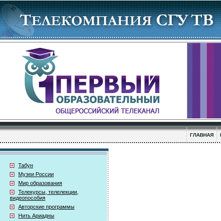
ГЛАВНАЯ
Табун
Музеи России
Мир образования
Телекурсы, телелекции,
видеопособия
Авторские программы
Нить Ариадны