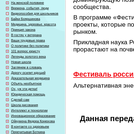
На женской половине
сообщества.
Времена, события, люди
Видеопособия для школьников
В программе «Фести
Байки Бояршинова
проекты, которые п
Медицина. здоровье. красота
Принцип закона
рынком.
В гостях у ветерана
Ваши трудовые права
Прикладная наука Р
О политике без политики
прорастают на почв
101 вопрос юристу
Легенды золотого века
Новая школа
Заглянем в словарь
Фестиваль россий
Дорогу осилит идущий
Доказательная медицина
Объять необъятное
Альтернативная эне
Ох, уж эти детки!
Юридическая помощь
Сделай сам
Школа рисования
Интеллект и технологии
Инновационное образование
Данная перед
Ойкумена Федора Конюхова
В контакте со здоровьем
Перечитывая Боткина