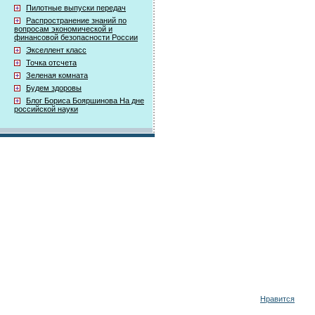
Пилотные выпуски передач
Распространение знаний по
вопросам экономической и
финансовой безопасности России
Экселлент класс
Точка отсчета
Зеленая комната
Будем здоровы
Блог Бориса Бояршинова На дне
российской науки
Нравится