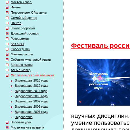
Мастер-класс!
Имена
Под солнцем Ойкумены
Семейный доктор
Пангея
Школа здоровья
Домашний зоопарк
Рекордсмен
Без визы
Фестиваль росси
Собеседники
Мамина школа
События культурной жизни
Зеркало жизни
Альма-матер
Фестиваль российской науки
Видеоархив 2013 года
Видеоархив 2012 года
Видеоархив 2011 года
Видеоархив 2010 года
Видеоархив 2009 года
Видеоархив 2008 года
Видеоархив 2007 года
научных дисциплин.
Видеоархив
умение пользоватьс
Веселый урок
Музыкальные встречи
доминирующую пози