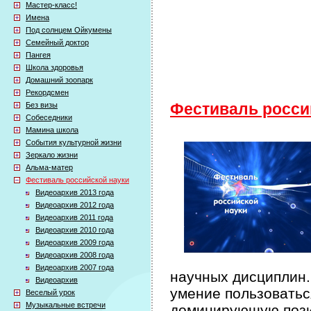
Мастер-класс!
Имена
Под солнцем Ойкумены
Семейный доктор
Пангея
Школа здоровья
Домашний зоопарк
Рекордсмен
Без визы
Фестиваль росси
Собеседники
Мамина школа
События культурной жизни
Зеркало жизни
Альма-матер
Фестиваль российской науки
Видеоархив 2013 года
Видеоархив 2012 года
Видеоархив 2011 года
Видеоархив 2010 года
Видеоархив 2009 года
Видеоархив 2008 года
Видеоархив 2007 года
научных дисциплин.
Видеоархив
умение пользоватьс
Веселый урок
Музыкальные встречи
доминирующую пози