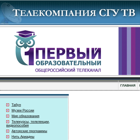
ГЛАВНАЯ
Табун
Музеи России
Мир образования
Телекурсы, телелекции,
видеопособия
Авторские программы
Нить Ариадны