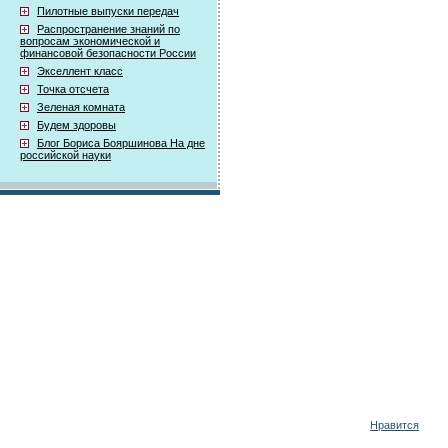
Пилотные выпуски передач
Распространение знаний по
вопросам экономической и
финансовой безопасности России
Экселлент класс
Точка отсчета
Зеленая комната
Будем здоровы
Блог Бориса Бояршинова На дне
российской науки
Нравится