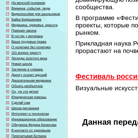
На женской половине
сообщества.
Времена, события, люди
Видеопособия для школьников
В программе «Фести
Байки Бояршинова
проекты, которые п
Медицина. здоровье. красота
Принцип закона
рынком.
В гостях у ветерана
Ваши трудовые права
Прикладная наука Р
О политике без политики
прорастают на почв
101 вопрос юристу
Легенды золотого века
Новая школа
Заглянем в словарь
Фестиваль россий
Дорогу осилит идущий
Доказательная медицина
Объять необъятное
Визуальные искусст
Ох, уж эти детки!
Юридическая помощь
Сделай сам
Школа рисования
Интеллект и технологии
Инновационное образование
Данная перед
Ойкумена Федора Конюхова
В контакте со здоровьем
Перечитывая Боткина