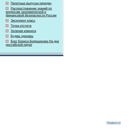
Пилотные выпуски передач
Распространение знаний по
вопросам экономической и
финансовой безопасности России
Экселлент класс
Точка отсчета
Зеленая комната
Будем здоровы
Блог Бориса Бояршинова На дне
российской науки
Нравится