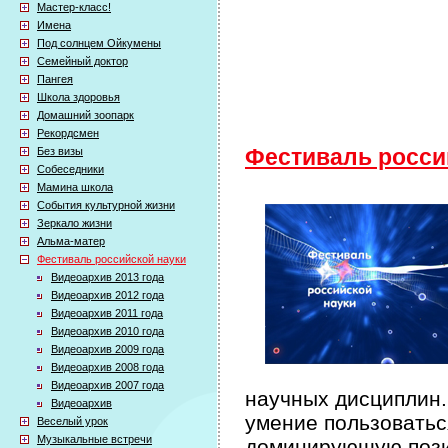
Мастер-класс!
Имена
Под солнцем Ойкумены
Семейный доктор
Пангея
Школа здоровья
Домашний зоопарк
Рекордсмен
Без визы
Фестиваль росси
Собеседники
Мамина школа
События культурной жизни
Зеркало жизни
Альма-матер
Фестиваль российской науки
Видеоархив 2013 года
Видеоархив 2012 года
Видеоархив 2011 года
Видеоархив 2010 года
Видеоархив 2009 года
Видеоархив 2008 года
Видеоархив 2007 года
научных дисциплин.
Видеоархив
умение пользоватьс
Веселый урок
Музыкальные встречи
доминирующую пози