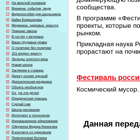
На женской половине
сообщества.
Времена, события, люди
Видеопособия для школьников
В программе «Фести
Байки Бояршинова
проекты, которые п
Медицина. здоровье. красота
Принцип закона
рынком.
В гостях у ветерана
Ваши трудовые права
Прикладная наука Р
О политике без политики
прорастают на почв
101 вопрос юристу
Легенды золотого века
Новая школа
Заглянем в словарь
Фестиваль россий
Дорогу осилит идущий
Доказательная медицина
Объять необъятное
Космический мусор.
Ох, уж эти детки!
Юридическая помощь
Сделай сам
Школа рисования
Интеллект и технологии
Инновационное образование
Данная перед
Ойкумена Федора Конюхова
В контакте со здоровьем
Перечитывая Боткина