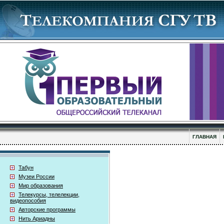
ГЛАВНАЯ
Табун
Музеи России
Мир образования
Телекурсы, телелекции,
видеопособия
Авторские программы
Нить Ариадны