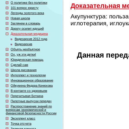
О политике без политики
Доказательная ме
101 вопрос юристу
Легенды золотого века
Акупунктура: польза
Новая школа
иглотерапия, иглоу
Заглянем в словарь
Дорогу осилит идущий
Доказательная медицина
Видеоархив 2012 года
Видеоархив
Объять необъятное
Данная перед
Ох, уж эти детки!
Юридическая помощь
Сделай сам
Школа рисования
Интеллект и технологии
Инновационное образование
Ойкумена Федора Конюхова
В контакте со здоровьем
Перечитывая Боткина
Пилотные выпуски передач
Распространение знаний по
вопросам экономической и
финансовой безопасности России
Экселлент класс
Точка отсчета
Зеленая комната