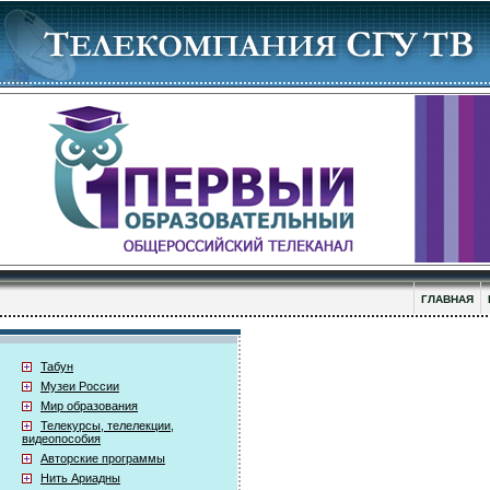
ГЛАВНАЯ
Табун
Музеи России
Мир образования
Телекурсы, телелекции,
видеопособия
Авторские программы
Нить Ариадны