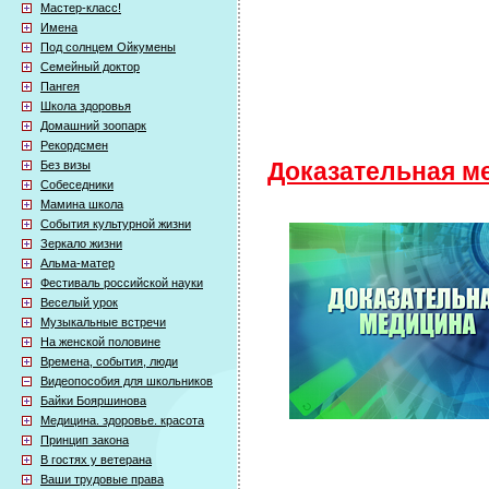
Мастер-класс!
Имена
Под солнцем Ойкумены
Семейный доктор
Пангея
Школа здоровья
Домашний зоопарк
Рекордсмен
Без визы
Доказательная м
Собеседники
Мамина школа
События культурной жизни
Зеркало жизни
Альма-матер
Фестиваль российской науки
Веселый урок
Музыкальные встречи
На женской половине
Времена, события, люди
Видеопособия для школьников
Байки Бояршинова
Медицина. здоровье. красота
Принцип закона
В гостях у ветерана
Ваши трудовые права