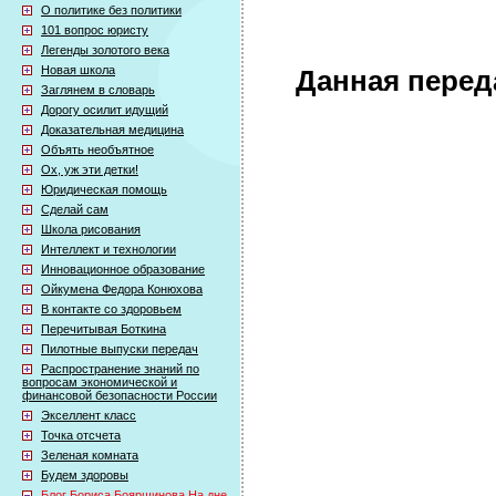
О политике без политики
101 вопрос юристу
Легенды золотого века
Новая школа
Данная перед
Заглянем в словарь
Дорогу осилит идущий
Доказательная медицина
Объять необъятное
Ох, уж эти детки!
Юридическая помощь
Сделай сам
Школа рисования
Интеллект и технологии
Инновационное образование
Ойкумена Федора Конюхова
В контакте со здоровьем
Перечитывая Боткина
Пилотные выпуски передач
Распространение знаний по
вопросам экономической и
финансовой безопасности России
Экселлент класс
Точка отсчета
Зеленая комната
Будем здоровы
Блог Бориса Бояршинова На дне