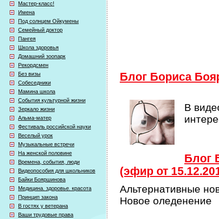
Мастер-класс!
Имена
Под солнцем Ойкумены
Семейный доктор
Пангея
Школа здоровья
Домашний зоопарк
Рекордсмен
Без визы
Блог Бориса Боя
Собеседники
Мамина школа
События культурной жизни
В виде
Зеркало жизни
интер
Альма-матер
Фестиваль российской науки
Веселый урок
Музыкальные встречи
На женской половине
Блог 
Времена, события, люди
(эфир от 15.12.20
Видеопособия для школьников
Байки Бояршинова
Альтернативные нов
Медицина. здоровье. красота
Принцип закона
Новое оледенение
В гостях у ветерана
Ваши трудовые права