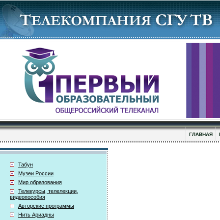
ГЛАВНАЯ
Табун
Музеи России
Мир образования
Телекурсы, телелекции,
видеопособия
Авторские программы
Нить Ариадны