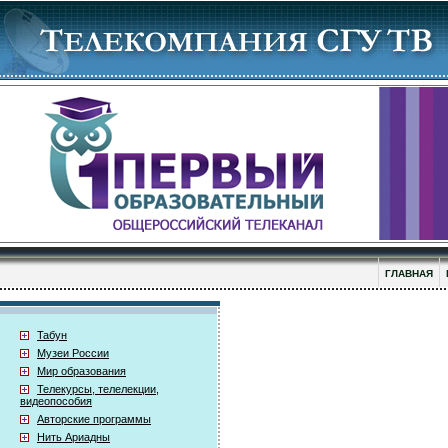
ГЛАВНАЯ
Табун
Музеи России
Мир образования
Телекурсы, телелекции,
видеопособия
Авторские программы
Нить Ариадны