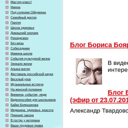
Мастер-класс!
Имена
Под солнцем Ойкумены
Семейный доктор
Пангея
Школа здоровья
Домашний зоопарк
Рекордсмен
Без визы
Блог Бориса Боя
Собеседники
Мамина школа
События культурной жизни
В виде
Зеркало жизни
интер
Альма-матер
Фестиваль российской науки
Веселый урок
Музыкальные встречи
На женской половине
Блог 
Времена, события, люди
(эфир от 23.07.20
Видеопособия для школьников
Байки Бояршинова
Александр Твардов
Медицина. здоровье. красота
Принцип закона
В гостях у ветерана
Ваши трудовые права