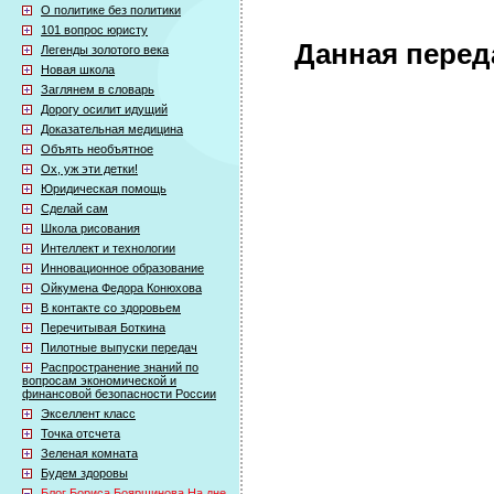
О политике без политики
101 вопрос юристу
Данная перед
Легенды золотого века
Новая школа
Заглянем в словарь
Дорогу осилит идущий
Доказательная медицина
Объять необъятное
Ох, уж эти детки!
Юридическая помощь
Сделай сам
Школа рисования
Интеллект и технологии
Инновационное образование
Ойкумена Федора Конюхова
В контакте со здоровьем
Перечитывая Боткина
Пилотные выпуски передач
Распространение знаний по
вопросам экономической и
финансовой безопасности России
Экселлент класс
Точка отсчета
Зеленая комната
Будем здоровы
Блог Бориса Бояршинова На дне