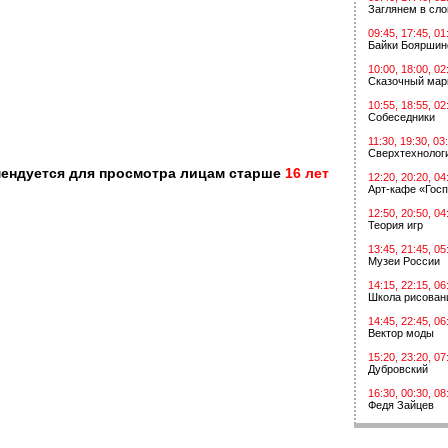
Заглянем в сл
09:45, 17:45, 01
Байки Бояршин
10:00, 18:00, 02
Сказочный мар
10:55, 18:55, 02
Собеседники
11:30, 19:30, 03
Сверхтехнологи
мендуется для просмотра лицам старше
16 лет
12:20, 20:20, 04
Арт-кафе «Госп
12:50, 20:50, 04
Теория игр
13:45, 21:45, 05
Музеи России
14:15, 22:15, 06
Школа рисован
14:45, 22:45, 06
Вектор моды
15:20, 23:20, 07
Дубровский
16:30, 00:30, 08
Федя Зайцев