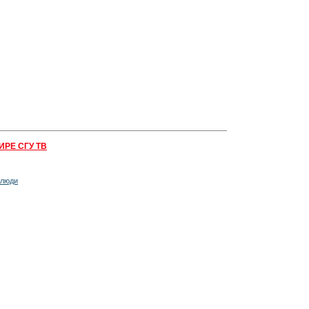
ИРЕ СГУ ТВ
 люди