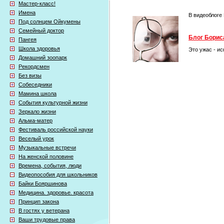
Мастер-класс!
Имена
В видеоблоге
Под солнцем Ойкумены
Семейный доктор
Блог Бориса
Пангея
Школа здоровья
Это ужас - и
Домашний зоопарк
Рекордсмен
Без визы
Собеседники
Мамина школа
События культурной жизни
Зеркало жизни
Альма-матер
Фестиваль российской науки
Веселый урок
Музыкальные встречи
На женской половине
Времена, события, люди
Видеопособия для школьников
Байки Бояршинова
Медицина. здоровье. красота
Принцип закона
В гостях у ветерана
Ваши трудовые права