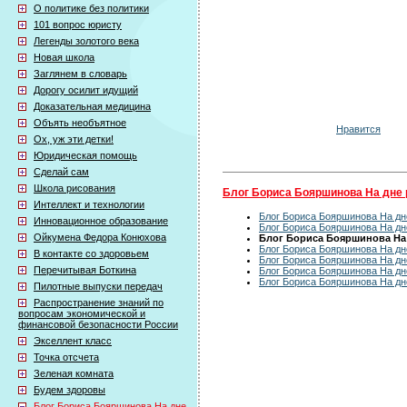
О политике без политики
101 вопрос юристу
Легенды золотого века
Новая школа
Заглянем в словарь
Дорогу осилит идущий
Доказательная медицина
Объять необъятное
Нравится
Ох, уж эти детки!
Юридическая помощь
Сделай сам
Школа рисования
Блог Бориса Бояршинова На дне 
Интеллект и технологии
Блог Бориса Бояршинова На дне
Инновационное образование
Блог Бориса Бояршинова На дне
Ойкумена Федора Конюхова
Блог Бориса Бояршинова На д
Блог Бориса Бояршинова На дне
В контакте со здоровьем
Блог Бориса Бояршинова На дне
Перечитывая Боткина
Блог Бориса Бояршинова На дне
Блог Бориса Бояршинова На дне
Пилотные выпуски передач
Распространение знаний по
вопросам экономической и
финансовой безопасности России
Экселлент класс
Точка отсчета
Зеленая комната
Будем здоровы
Блог Бориса Бояршинова На дне