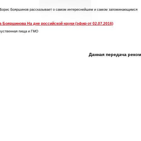
 Борис Бояршинов рассказывает о самом интереснейшем и самом запоминающимся
 Бояршинова На дне российской науки (эфир от 02.07.2016)
скуственная пища и ГМО
Данная передача реко