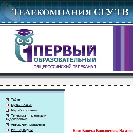
Табун
Музеи России
Мир образования
Телекурсы, телелекции,
видеопособия
Авторские программы
Нить Ариадны
Блог Бориса Бояршинова На дне 