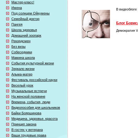
Мастер-класс!
Имена
В видеоблоге
Под солнцем Ойкумены
Семейный доктор
Блог Бориса
Пангея
Школа здоровья
Демократия V
Домашний зоопарк
Рекордсмен
Без визы
Собеседники
Мамина школа
События культурной жизни
Зеркало жизни
Альма-матер
Фестиваль российской науки
Веселый урок
Музыкальные встречи
На женской половине
Времена, события, люди
Видеопособия для школьников
Байки Бояршинова
Медицина. здоровье. красота
Принцип закона
В гостях у ветерана
Ваши трудовые права