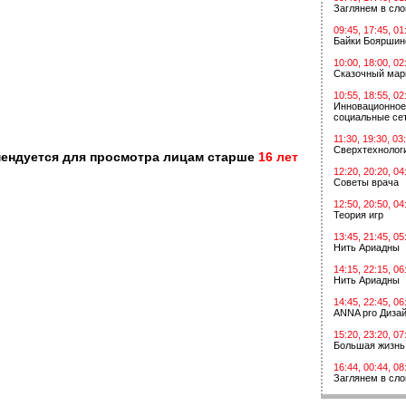
Заглянем в сл
09:45, 17:45, 01
Байки Бояршин
10:00, 18:00, 02
Сказочный мар
10:55, 18:55, 02
Инновационное
социальные сет
11:30, 19:30, 03
Сверхтехнологи
мендуется для просмотра лицам старше
16 лет
12:20, 20:20, 04
Советы врача
12:50, 20:50, 04
Теория игр
13:45, 21:45, 05
Нить Ариадны
14:15, 22:15, 06
Нить Ариадны
14:45, 22:45, 06
ANNA pro Диза
15:20, 23:20, 07
Большая жизнь
16:44, 00:44, 08
Заглянем в сл