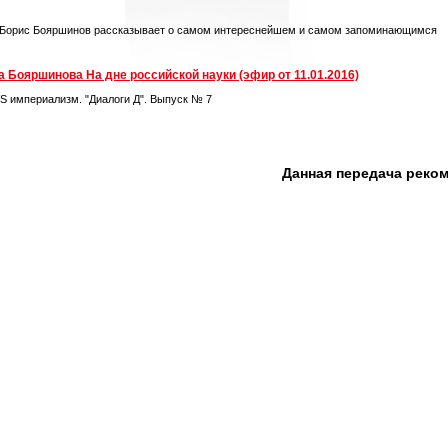
 Борис Бояршинов рассказывает о самом интереснейшем и самом запоминающимся
 Бояршинова На дне российской науки (эфир от 11.01.2016)
S империализм. "Диалоги Д". Выпуск № 7
Данная передача реко