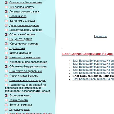
О политике без политики
101 вопрос юристу
Легенды золотого века
Новая школа
Заглянем в словарь
Дорогу осилит идущий
Доказательная медицина
Объять необъятное
Нравится
Ох, уж эти детки!
Юридическая помощь
Сделай сам
Школа рисования
Блог Бориса Бояршинова На дне 
Интеллект и технологии
Блог Бориса Бояршинова На дне
Инновационное образование
Блог Бориса Бояршинова На дне
Ойкумена Федора Конюхова
Блог Бориса Бояршинова На дне
Блог Бориса Бояршинова На дне
В контакте со здоровьем
Блог Бориса Бояршинова На дне
Перечитывая Боткина
Блог Бориса Бояршинова На д
Блог Бориса Бояршинова На дне
Пилотные выпуски передач
Распространение знаний по
вопросам экономической и
финансовой безопасности России
Экселлент класс
Точка отсчета
Зеленая комната
Будем здоровы
Блог Бориса Бояршинова На дне