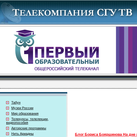
Табун
Музеи России
Мир образования
Телекурсы, телелекции,
видеопособия
Авторские программы
Нить Ариадны
Блог Бориса Бояршинова На дне 