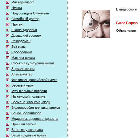
Мастер-класс!
Имена
В видеоблоге
Под солнцем Ойкумены
Семейный доктор
Блог Бориса
Пангея
Школа здоровья
Объявление
Домашний зоопарк
Рекордсмен
Без визы
Собеседники
Мамина школа
События культурной жизни
Зеркало жизни
Альма-матер
Фестиваль российской науки
Веселый урок
Музыкальные встречи
На женской половине
Времена, события, люди
Видеопособия для школьников
Байки Бояршинова
Медицина. здоровье. красота
Принцип закона
В гостях у ветерана
Ваши трудовые права