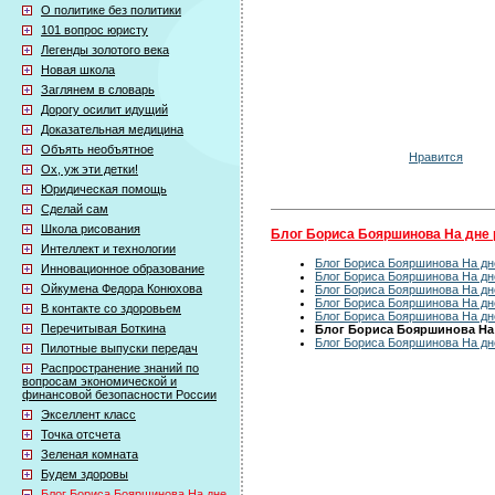
О политике без политики
101 вопрос юристу
Легенды золотого века
Новая школа
Заглянем в словарь
Дорогу осилит идущий
Доказательная медицина
Объять необъятное
Нравится
Ох, уж эти детки!
Юридическая помощь
Сделай сам
Школа рисования
Блог Бориса Бояршинова На дне 
Интеллект и технологии
Блог Бориса Бояршинова На дне
Инновационное образование
Блог Бориса Бояршинова На дне
Ойкумена Федора Конюхова
Блог Бориса Бояршинова На дне
Блог Бориса Бояршинова На дне
В контакте со здоровьем
Блог Бориса Бояршинова На дне
Перечитывая Боткина
Блог Бориса Бояршинова На д
Блог Бориса Бояршинова На дне
Пилотные выпуски передач
Распространение знаний по
вопросам экономической и
финансовой безопасности России
Экселлент класс
Точка отсчета
Зеленая комната
Будем здоровы
Блог Бориса Бояршинова На дне