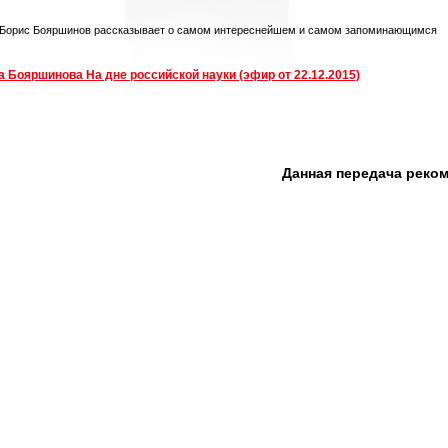
 Борис Бояршинов рассказывает о самом интереснейшем и самом запоминающимся
 Бояршинова На дне российской науки (эфир от 22.12.2015)
Данная передача реко