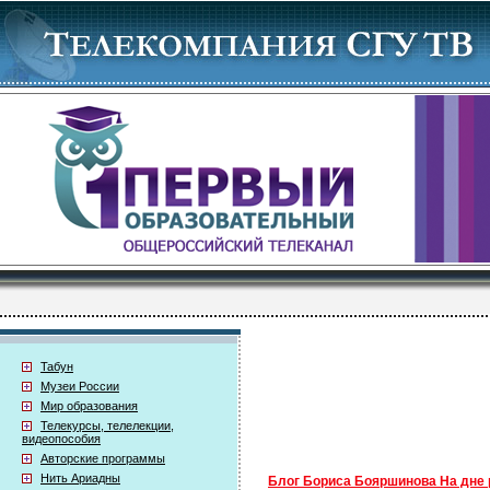
Табун
Музеи России
Мир образования
Телекурсы, телелекции,
видеопособия
Авторские программы
Нить Ариадны
Блог Бориса Бояршинова На дне 