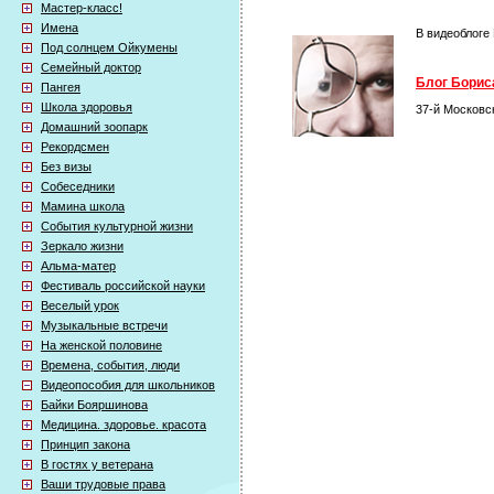
Мастер-класс!
Имена
В видеоблоге
Под солнцем Ойкумены
Семейный доктор
Блог Бориса
Пангея
Школа здоровья
37-й Московс
Домашний зоопарк
Рекордсмен
Без визы
Собеседники
Мамина школа
События культурной жизни
Зеркало жизни
Альма-матер
Фестиваль российской науки
Веселый урок
Музыкальные встречи
На женской половине
Времена, события, люди
Видеопособия для школьников
Байки Бояршинова
Медицина. здоровье. красота
Принцип закона
В гостях у ветерана
Ваши трудовые права