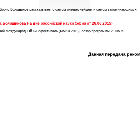
 Борис Бояршинов рассказывает о самом интереснейшем и самом запоминающимся
 Бояршинова На дне российской науки (эфир от 26.06.2015)
кий Международный Кинофестиваль (ММКФ 2015), обзор программы 25 июня
Данная передача реко