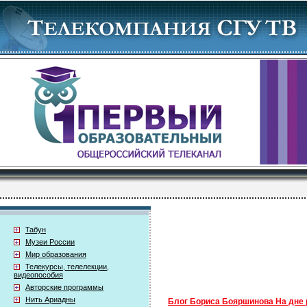
Табун
Музеи России
Мир образования
Телекурсы, телелекции,
видеопособия
Авторские программы
Нить Ариадны
Блог Бориса Бояршинова На дне 