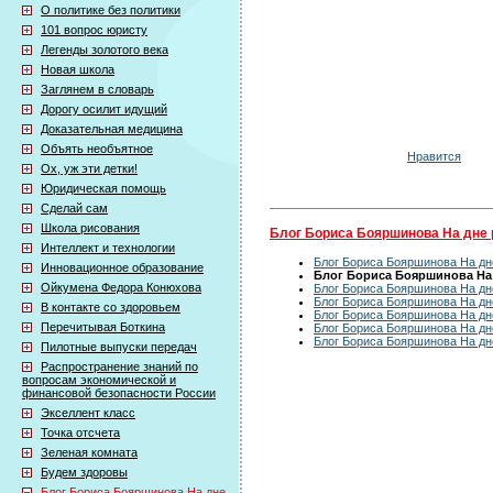
О политике без политики
101 вопрос юристу
Легенды золотого века
Новая школа
Заглянем в словарь
Дорогу осилит идущий
Доказательная медицина
Объять необъятное
Нравится
Ох, уж эти детки!
Юридическая помощь
Сделай сам
Школа рисования
Блог Бориса Бояршинова На дне 
Интеллект и технологии
Блог Бориса Бояршинова На дне
Инновационное образование
Блог Бориса Бояршинова На д
Ойкумена Федора Конюхова
Блог Бориса Бояршинова На дне
Блог Бориса Бояршинова На дне
В контакте со здоровьем
Блог Бориса Бояршинова На дне
Перечитывая Боткина
Блог Бориса Бояршинова На дне
Блог Бориса Бояршинова На дне
Пилотные выпуски передач
Распространение знаний по
вопросам экономической и
финансовой безопасности России
Экселлент класс
Точка отсчета
Зеленая комната
Будем здоровы
Блог Бориса Бояршинова На дне