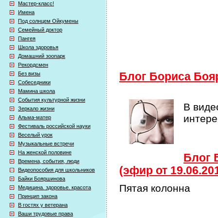
Мастер-класс!
Имена
Под солнцем Ойкумены
Семейный доктор
Пангея
Школа здоровья
Домашний зоопарк
Рекордсмен
Без визы
Блог Бориса Боя
Собеседники
Мамина школа
События культурной жизни
В виде
Зеркало жизни
интер
Альма-матер
Фестиваль российской науки
Веселый урок
Музыкальные встречи
На женской половине
Блог 
Времена, события, люди
(эфир от 19.06.20
Видеопособия для школьников
Байки Бояршинова
Пятая колонна
Медицина. здоровье. красота
Принцип закона
В гостях у ветерана
Ваши трудовые права