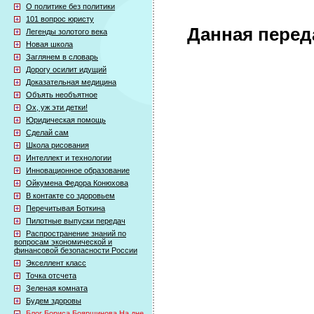
О политике без политики
101 вопрос юристу
Данная перед
Легенды золотого века
Новая школа
Заглянем в словарь
Дорогу осилит идущий
Доказательная медицина
Объять необъятное
Ох, уж эти детки!
Юридическая помощь
Сделай сам
Школа рисования
Интеллект и технологии
Инновационное образование
Ойкумена Федора Конюхова
В контакте со здоровьем
Перечитывая Боткина
Пилотные выпуски передач
Распространение знаний по
вопросам экономической и
финансовой безопасности России
Экселлент класс
Точка отсчета
Зеленая комната
Будем здоровы
Блог Бориса Бояршинова На дне