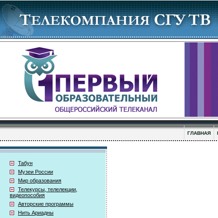
ГЛАВНАЯ
Табун
Музеи России
Мир образования
Телекурсы, телелекции,
видеопособия
Авторские программы
Нить Ариадны