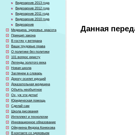
Видеоархив 2013 года
Видеоархив 2012 года
Видеоархив 2011 года
Видеоархив 2010 года
Видеоархив
Данная перед
Медицина. здоровье. красота
Принцип закона
В гостях у ветерана
Ваши трудовые права
О политике без политики
101 вопрос юристу
Легенды золотого века
Новая школа
Заглянем в словарь
Дорогу осилит идущий
Доказательная медицина
Объять необъятное
Ох, уж эти детки!
Юридическая помощь
Сделай сам
Школа рисования
Интеллект и технологии
Инновационное образование
Ойкумена Федора Конюхова
В контакте со здоровьем