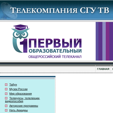
ГЛАВНАЯ
Табун
Музеи России
Мир образования
Телекурсы, телелекции,
видеопособия
Авторские программы
Нить Ариадны