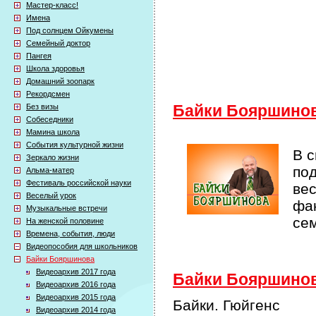
Мастер-класс!
Имена
Под солнцем Ойкумены
Семейный доктор
Пангея
Школа здоровья
Домашний зоопарк
Рекордсмен
Без визы
Байки Бояршино
Собеседники
Мамина школа
События культурной жизни
В 
Зеркало жизни
по
Альма-матер
Фестиваль российской науки
ве
Веселый урок
фак
Музыкальные встречи
се
На женской половине
Времена, события, люди
Видеопособия для школьников
Байки Бояршинова
Видеоархив 2017 года
Байки Бояршинова
Видеоархив 2016 года
Видеоархив 2015 года
Байки. Гюйгенс
Видеоархив 2014 года