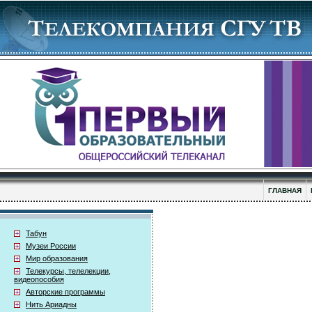
ГЛАВНАЯ
Табун
Музеи России
Мир образования
Телекурсы, телелекции,
видеопособия
Авторские программы
Нить Ариадны