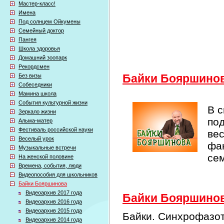
Мастер-класс!
Имена
Под солнцем Ойкумены
Семейный доктор
Пангея
Школа здоровья
Домашний зоопарк
Рекордсмен
Без визы
Байки Бояршино
Собеседники
Мамина школа
События культурной жизни
В 
Зеркало жизни
по
Альма-матер
Фестиваль российской науки
ве
Веселый урок
фак
Музыкальные встречи
се
На женской половине
Времена, события, люди
Видеопособия для школьников
Байки Бояршинова
Видеоархив 2017 года
Байки Бояршинова
Видеоархив 2016 года
Видеоархив 2015 года
Байки. Синхрофазо
Видеоархив 2014 года