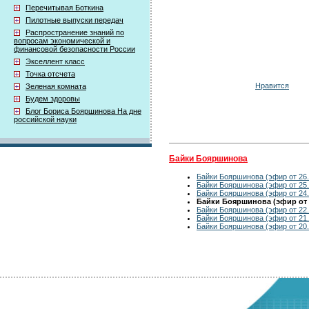
Перечитывая Боткина
Пилотные выпуски передач
Распространение знаний по
вопросам экономической и
финансовой безопасности России
Экселлент класс
Точка отсчета
Нравится
Зеленая комната
Будем здоровы
Блог Бориса Бояршинова На дне
российской науки
Байки Бояршинова
Байки Бояршинова (эфир от 26.
Байки Бояршинова (эфир от 25.
Байки Бояршинова (эфир от 24.
Байки Бояршинова (эфир от 2
Байки Бояршинова (эфир от 22.
Байки Бояршинова (эфир от 21.
Байки Бояршинова (эфир от 20.