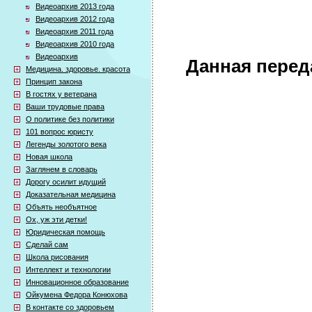
Видеоархив 2013 года
Видеоархив 2012 года
Видеоархив 2011 года
Видеоархив 2010 года
Видеоархив
Данная перед
Медицина. здоровье. красота
Принцип закона
В гостях у ветерана
Ваши трудовые права
О политике без политики
101 вопрос юристу
Легенды золотого века
Новая школа
Заглянем в словарь
Дорогу осилит идущий
Доказательная медицина
Объять необъятное
Ох, уж эти детки!
Юридическая помощь
Сделай сам
Школа рисования
Интеллект и технологии
Инновационное образование
Ойкумена Федора Конюхова
В контакте со здоровьем