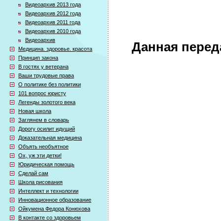
Видеоархив 2013 года
Видеоархив 2012 года
Видеоархив 2011 года
Видеоархив 2010 года
Видеоархив
Данная перед
Медицина. здоровье. красота
Принцип закона
В гостях у ветерана
Ваши трудовые права
О политике без политики
101 вопрос юристу
Легенды золотого века
Новая школа
Заглянем в словарь
Дорогу осилит идущий
Доказательная медицина
Объять необъятное
Ох, уж эти детки!
Юридическая помощь
Сделай сам
Школа рисования
Интеллект и технологии
Инновационное образование
Ойкумена Федора Конюхова
В контакте со здоровьем