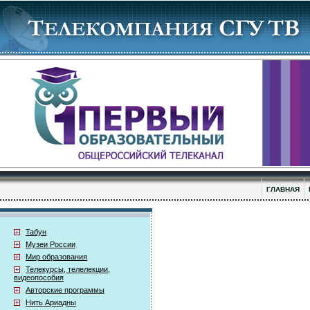
ГЛАВНАЯ
Табун
Музеи России
Мир образования
Телекурсы, телелекции,
видеопособия
Авторские программы
Нить Ариадны