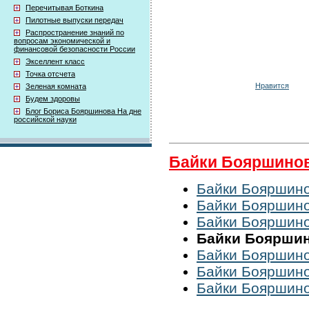
Перечитывая Боткина
Пилотные выпуски передач
Распространение знаний по
вопросам экономической и
финансовой безопасности России
Экселлент класс
Точка отсчета
Нравится
Зеленая комната
Будем здоровы
Блог Бориса Бояршинова На дне
российской науки
Байки Бояршино
Байки Бояршинов
Байки Бояршинов
Байки Бояршинов
Байки Бояршино
Байки Бояршинов
Байки Бояршинов
Байки Бояршинов