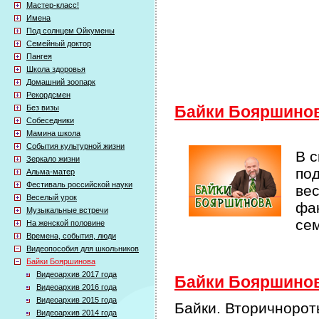
Мастер-класс!
Имена
Под солнцем Ойкумены
Семейный доктор
Пангея
Школа здоровья
Домашний зоопарк
Рекордсмен
Без визы
Байки Бояршино
Собеседники
Мамина школа
События культурной жизни
В 
Зеркало жизни
по
Альма-матер
Фестиваль российской науки
ве
Веселый урок
фак
Музыкальные встречи
се
На женской половине
Времена, события, люди
Видеопособия для школьников
Байки Бояршинова
Видеоархив 2017 года
Байки Бояршинова
Видеоархив 2016 года
Видеоархив 2015 года
Байки. Вторичноро
Видеоархив 2014 года