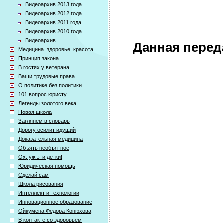
Видеоархив 2013 года
Видеоархив 2012 года
Видеоархив 2011 года
Видеоархив 2010 года
Видеоархив
Данная перед
Медицина. здоровье. красота
Принцип закона
В гостях у ветерана
Ваши трудовые права
О политике без политики
101 вопрос юристу
Легенды золотого века
Новая школа
Заглянем в словарь
Дорогу осилит идущий
Доказательная медицина
Объять необъятное
Ох, уж эти детки!
Юридическая помощь
Сделай сам
Школа рисования
Интеллект и технологии
Инновационное образование
Ойкумена Федора Конюхова
В контакте со здоровьем