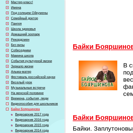
Мастер-класс!
Имена
Под солнцем Ойкумены
Семейный доктор
Пангея
Школа здоровья
Домашний зоопарк
Рекордсмен
Без визы
Байки Бояршино
Собеседники
Мамина школа
События культурной жизни
В 
Зеркало жизни
по
Альма-матер
Фестиваль российской науки
ве
Веселый урок
фак
Музыкальные встречи
се
На женской половине
Времена, события, люди
Видеопособия для школьников
Байки Бояршинова
Видеоархив 2017 года
Байки Бояршинова
Видеоархив 2016 года
Видеоархив 2015 года
Байки. Заплутоновы
Видеоархив 2014 года