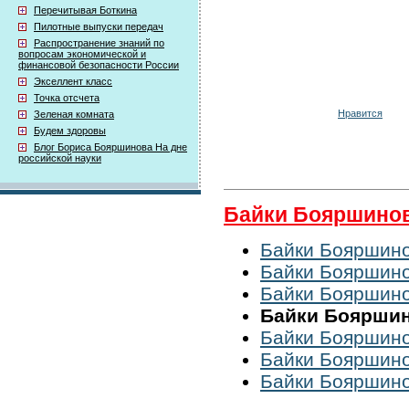
Перечитывая Боткина
Пилотные выпуски передач
Распространение знаний по
вопросам экономической и
финансовой безопасности России
Экселлент класс
Точка отсчета
Нравится
Зеленая комната
Будем здоровы
Блог Бориса Бояршинова На дне
российской науки
Байки Бояршино
Байки Бояршинов
Байки Бояршинов
Байки Бояршинов
Байки Бояршино
Байки Бояршинов
Байки Бояршинов
Байки Бояршинов