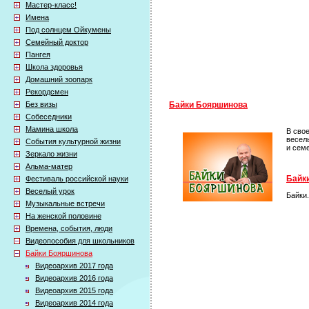
Мастер-класс!
Имена
Под солнцем Ойкумены
Семейный доктор
Пангея
Школа здоровья
Домашний зоопарк
Рекордсмен
Без визы
Байки Бояршинова
Собеседники
Мамина школа
В сво
весел
События культурной жизни
и сем
Зеркало жизни
Альма-матер
Байки
Фестиваль российской науки
Веселый урок
Байки.
Музыкальные встречи
На женской половине
Времена, события, люди
Видеопособия для школьников
Байки Бояршинова
Видеоархив 2017 года
Видеоархив 2016 года
Видеоархив 2015 года
Видеоархив 2014 года