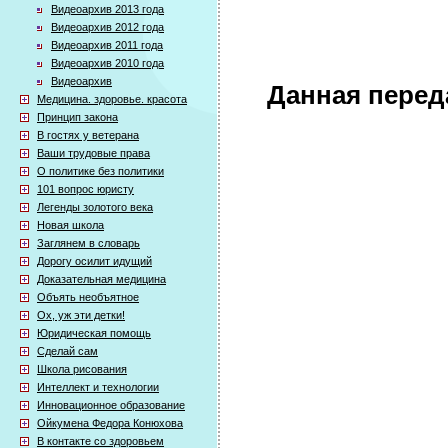
Видеоархив 2013 года
Видеоархив 2012 года
Видеоархив 2011 года
Видеоархив 2010 года
Видеоархив
Данная перед
Медицина. здоровье. красота
Принцип закона
В гостях у ветерана
Ваши трудовые права
О политике без политики
101 вопрос юристу
Легенды золотого века
Новая школа
Заглянем в словарь
Дорогу осилит идущий
Доказательная медицина
Объять необъятное
Ох, уж эти детки!
Юридическая помощь
Сделай сам
Школа рисования
Интеллект и технологии
Инновационное образование
Ойкумена Федора Конюхова
В контакте со здоровьем