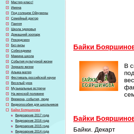
Мастер-класс!
Имена
Под солнцем Ойкумены
Семейный доктор
Пангея
Школа здоровья
Домашний зоопарк
Рекордсмен
Без визы
Байки Бояршино
Собеседники
Мамина школа
События культурной жизни
В 
Зеркало жизни
по
Альма-матер
Фестиваль российской науки
ве
Веселый урок
фак
Музыкальные встречи
се
На женской половине
Времена, события, люди
Видеопособия для школьников
Байки Бояршинова
Видеоархив 2017 года
Байки Бояршинова
Видеоархив 2016 года
Видеоархив 2015 года
Байки. Декарт
Видеоархив 2014 года