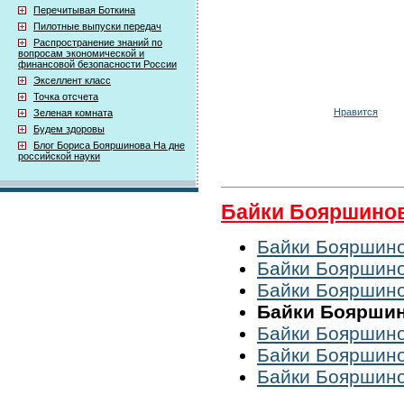
Перечитывая Боткина
Пилотные выпуски передач
Распространение знаний по
вопросам экономической и
финансовой безопасности России
Экселлент класс
Точка отсчета
Нравится
Зеленая комната
Будем здоровы
Блог Бориса Бояршинова На дне
российской науки
Байки Бояршино
Байки Бояршинов
Байки Бояршинов
Байки Бояршинов
Байки Бояршино
Байки Бояршинов
Байки Бояршинов
Байки Бояршинов