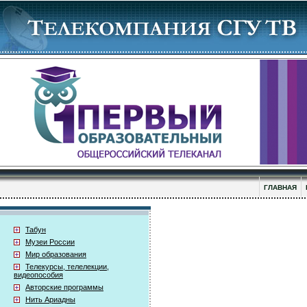
ГЛАВНАЯ
Табун
Музеи России
Мир образования
Телекурсы, телелекции,
видеопособия
Авторские программы
Нить Ариадны