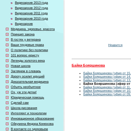
Видеоархив 2013 года
Видеоархив 2012 года
Видеоархив 2011 года
Видеоархив 2010 года
Видеоархив
Медицина. здоровье. красота
Принцип закона
В гостях у ветерана
Ваши трудовые права
Нравится
О политике без политики
101 вопрос юристу
Легенды золотого века
Байки Бояршинова
Новая школа
Заглянем в словарь
Байки Бояршинова (эфир от 15.
Дорогу осилит идущий
Байки Бояршинова (эфир от 14.
Байки Бояршинова (эфир от 13.
Доказательная медицина
Байки Бояршинова (эфир от 1
Объять необъятное
Байки Бояршинова (эфир от 11.
Байки Бояршинова (эфир от 10.
Ох, уж эти детки!
Байки Бояршинова (эфир от 09.
Юридическая помощь
Сделай сам
Школа рисования
Интеллект и технологии
Инновационное образование
Ойкумена Федора Конюхова
В контакте со здоровьем