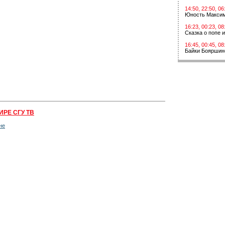
14:50, 22:50, 06
Юность Макси
16:23, 00:23, 08
Сказка о попе 
16:45, 00:45, 08
Байки Бояршин
ИРЕ СГУ ТВ
не