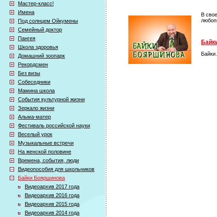
Мастер-класс!
Имена
В сво
любоп
Под солнцем Ойкумены
Семейный доктор
Пангея
Байки
Школа здоровья
Байки
Домашний зоопарк
Рекордсмен
Без визы
Собеседники
Мамина школа
События культурной жизни
Зеркало жизни
Альма-матер
Фестиваль российской науки
Веселый урок
Музыкальные встречи
На женской половине
Времена, события, люди
Видеопособия для школьников
Байки Бояршинова
Видеоархив 2017 года
Видеоархив 2016 года
Видеоархив 2015 года
Видеоархив 2014 года