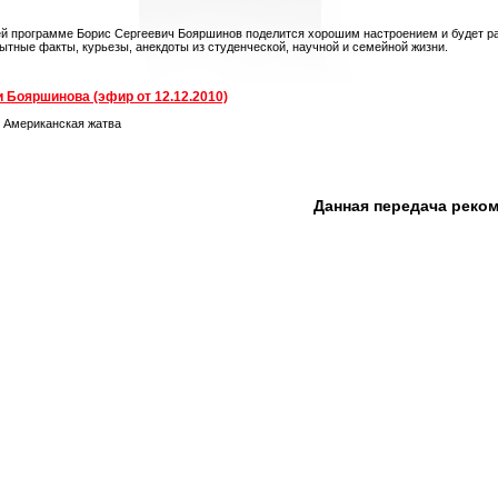
ей программе Борис Сергеевич Бояршинов поделится хорошим настроением и будет ра
ытные факты, курьезы, анекдоты из студенческой, научной и семейной жизни.
 Бояршинова (эфир от 12.12.2010)
. Американская жатва
Данная передача реко