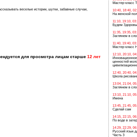
Мастер-класс Т
ссказывать веселые истории, шутки, забавные случаи,
10:40, 18:40, 02
На женской по
11:10, 19:10, 03
Будем Здоровы
11:35, 19:35, 03
Заглянем в сл
11:40, 19:40, 03
Мастер-класс 
12:10, 20:10, 04
мендуется для просмотра лицам старше
12 лет
Инновационное
ценностей мол
цивилизационн
12:40, 20:40, 04
Школа рисован
13:04, 21:04, 05
Заглянем в сл
13:10, 21:10, 05
Имена
13:45, 21:45, 05
Сделай сам
14:15, 22:15, 06
По воде в зат
14:29, 22:29, 06
Русский язык д
Часть 3