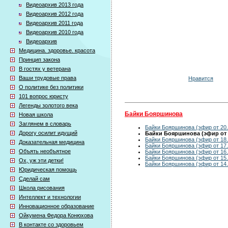
Видеоархив 2013 года
Видеоархив 2012 года
Видеоархив 2011 года
Видеоархив 2010 года
Видеоархив
Медицина. здоровье. красота
Принцип закона
В гостях у ветерана
Ваши трудовые права
Нравится
О политике без политики
101 вопрос юристу
Легенды золотого века
Байки Бояршинова
Новая школа
Заглянем в словарь
Байки Бояршинова (эфир от 20.
Дорогу осилит идущий
Байки Бояршинова (эфир от 1
Байки Бояршинова (эфир от 18.
Доказательная медицина
Байки Бояршинова (эфир от 17.
Объять необъятное
Байки Бояршинова (эфир от 16.
Байки Бояршинова (эфир от 15.
Ох, уж эти детки!
Байки Бояршинова (эфир от 14.
Юридическая помощь
Сделай сам
Школа рисования
Интеллект и технологии
Инновационное образование
Ойкумена Федора Конюхова
В контакте со здоровьем