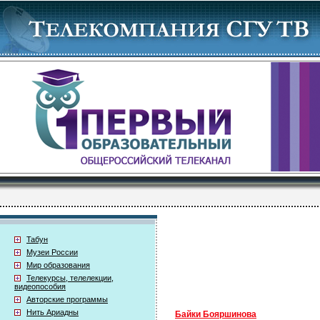
Табун
Музеи России
Мир образования
Телекурсы, телелекции,
видеопособия
Авторские программы
Нить Ариадны
Байки Бояршинова