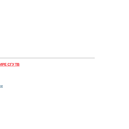
ИРЕ СГУ ТВ
не