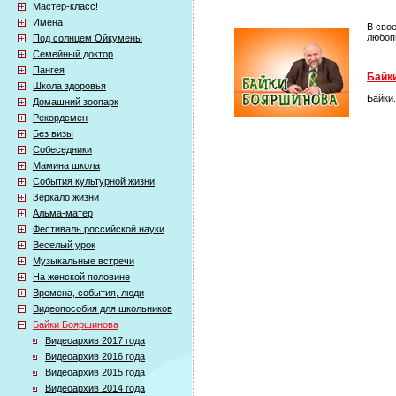
Мастер-класс!
Имена
В сво
любоп
Под солнцем Ойкумены
Семейный доктор
Пангея
Байки
Школа здоровья
Байки
Домашний зоопарк
Рекордсмен
Без визы
Собеседники
Мамина школа
События культурной жизни
Зеркало жизни
Альма-матер
Фестиваль российской науки
Веселый урок
Музыкальные встречи
На женской половине
Времена, события, люди
Видеопособия для школьников
Байки Бояршинова
Видеоархив 2017 года
Видеоархив 2016 года
Видеоархив 2015 года
Видеоархив 2014 года