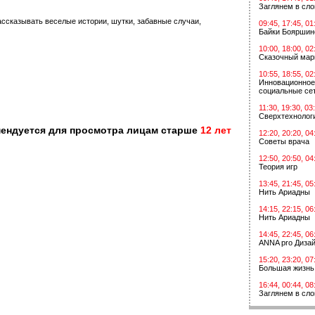
Заглянем в сл
ссказывать веселые истории, шутки, забавные случаи,
09:45, 17:45, 01
Байки Бояршин
10:00, 18:00, 02
Сказочный мар
10:55, 18:55, 02
Инновационное
социальные сет
11:30, 19:30, 03
Сверхтехнологи
мендуется для просмотра лицам старше
12 лет
12:20, 20:20, 04
Советы врача
12:50, 20:50, 04
Теория игр
13:45, 21:45, 05
Нить Ариадны
14:15, 22:15, 06
Нить Ариадны
14:45, 22:45, 06
ANNA pro Диза
15:20, 23:20, 07
Большая жизнь
16:44, 00:44, 08
Заглянем в сл