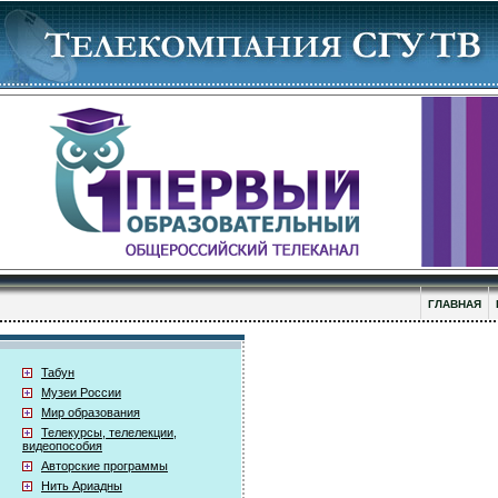
ГЛАВНАЯ
Табун
Музеи России
Мир образования
Телекурсы, телелекции,
видеопособия
Авторские программы
Нить Ариадны