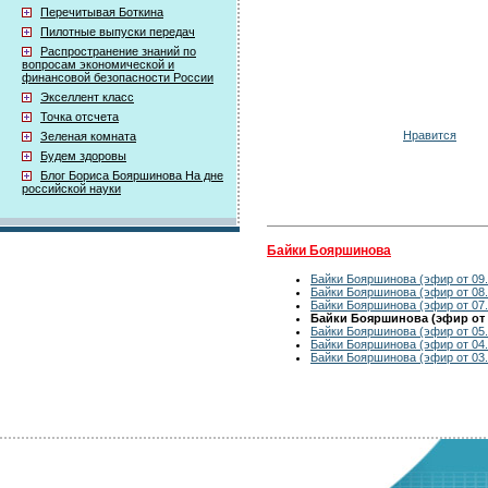
Перечитывая Боткина
Пилотные выпуски передач
Распространение знаний по
вопросам экономической и
финансовой безопасности России
Экселлент класс
Точка отсчета
Нравится
Зеленая комната
Будем здоровы
Блог Бориса Бояршинова На дне
российской науки
Байки Бояршинова
Байки Бояршинова (эфир от 09.
Байки Бояршинова (эфир от 08.
Байки Бояршинова (эфир от 07.
Байки Бояршинова (эфир от 0
Байки Бояршинова (эфир от 05.
Байки Бояршинова (эфир от 04.
Байки Бояршинова (эфир от 03.