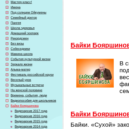
Мастер-класс!
Имена
Под солнцем Ойкумены
Семейный доктор
Пангея
Школа здоровья
Домашний зоопарк
Рекордсмен
Без визы
Байки Бояршино
Собеседники
Мамина школа
События культурной жизни
В 
Зеркало жизни
по
Альма-матер
Фестиваль российской науки
ве
Веселый урок
фак
Музыкальные встречи
се
На женской половине
Времена, события, люди
Видеопособия для школьников
Байки Бояршинова
Видеоархив 2017 года
Байки Бояршинова
Видеоархив 2016 года
Видеоархив 2015 года
Байки. «Сухой» зак
Видеоархив 2014 года