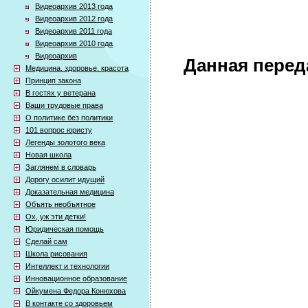
Видеоархив 2013 года
Видеоархив 2012 года
Видеоархив 2011 года
Видеоархив 2010 года
Видеоархив
Данная перед
Медицина. здоровье. красота
Принцип закона
В гостях у ветерана
Ваши трудовые права
О политике без политики
101 вопрос юристу
Легенды золотого века
Новая школа
Заглянем в словарь
Дорогу осилит идущий
Доказательная медицина
Объять необъятное
Ох, уж эти детки!
Юридическая помощь
Сделай сам
Школа рисования
Интеллект и технологии
Инновационное образование
Ойкумена Федора Конюхова
В контакте со здоровьем